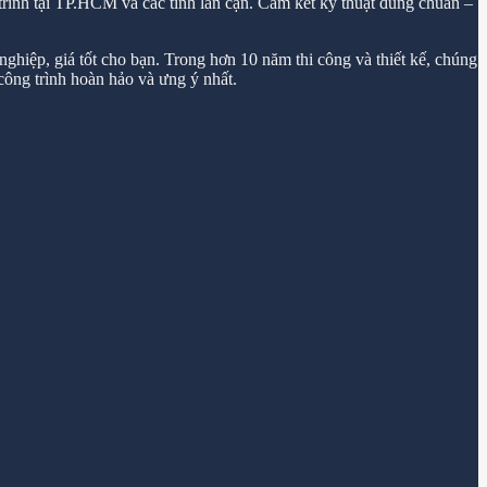
trình tại TP.HCM và các tỉnh lân cận. Cam kết kỹ thuật đúng chuẩn –
ghiệp, giá tốt cho bạn. Trong hơn 10 năm thi công và thiết kế, chúng
ông trình hoàn hảo và ưng ý nhất.