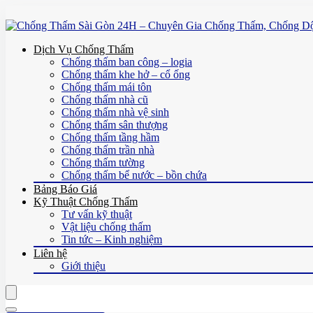
Dịch Vụ Chống Thấm
Chống thấm ban công – logia
Chống thấm khe hở – cổ ống
Chống thấm mái tôn
Chống thấm nhà cũ
Chống thấm nhà vệ sinh
Chống thấm sân thượng
Chống thấm tầng hầm
Chống thấm trần nhà
Chống thấm tường
Chống thấm bể nước – bồn chứa
Bảng Báo Giá
Kỹ Thuật Chống Thấm
Tư vấn kỹ thuật
Vật liệu chống thấm
Tin tức – Kinh nghiệm
Liên hệ
Giới thiệu