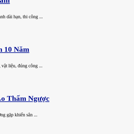
Năm
 dài hạn, thi công ...
n 10 Năm
vật liệu, đúng công ...
 Lo Thấm Ngược
ng gặp khiến sân ...