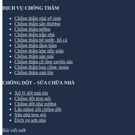
DỊCH VỤ CHỐNG THẤM
Chống thấm nhà vệ sinh
Chống thấm sân thượng
Chống thấm tường
Chống thấm trần nhà
Chống thấm bể nước, hồ cá
Chống thấm tầng hầm
Chống thấm khe tiếp giáp
Chống thấm sàn mái
Chống thấm cổ ống xuyên sàn
Chống thấm ban công -logia
Chống thấm mái tôn
CHỐNG DỘT – SỬA CHỮA NHÀ
Xử lý dột mái tôn
Chống dột trọn gói
Chống dột nhà xưởng
Lắp máng xối chống dột
Sửa nhà trọn gói
Dịch vụ sơn nhà
Bài viết mới