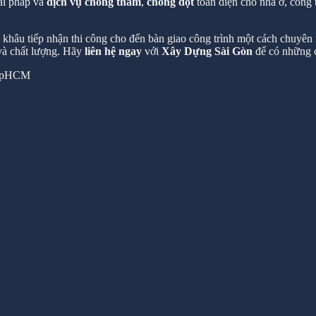
ải pháp và
dịch vụ chống thấm
,
chống dột
toàn diện cho nhà ở, công 
hâu tiếp nhận thi công cho đến bàn giao công trình một cách chuyên n
 và chất lượng. Hãy
liên hệ ngay
với
Xây Dựng Sài Gòn
để có những c
 TpHCM