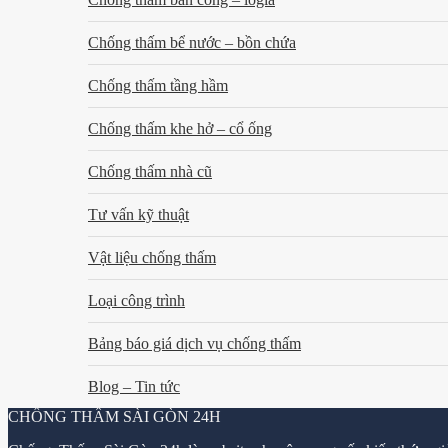
Chống thấm bể nước – bồn chứa
Chống thấm tầng hầm
Chống thấm khe hở – cổ ống
Chống thấm nhà cũ
Tư vấn kỹ thuật
Vật liệu chống thấm
Loại công trình
Bảng báo giá dịch vụ chống thấm
Blog – Tin tức
CHỐNG THẤM SÀI GÒN 24H