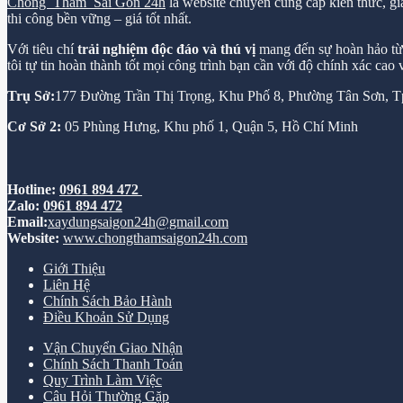
Chống Thấm Sài Gòn 24h
là website chuyên cung cấp kiến thức, gi
thi công bền vững – giá tốt nhất.
Với tiêu chí
trải nghiệm độc đáo và thú vị
mang đến sự hoàn hảo từ k
tôi tự tin hoàn thành tốt mọi công trình bạn cần với độ chính xác cao
Trụ Sở:
177 Đường Trần Thị Trọng, Khu Phố 8, Phường Tân Sơn,
Cơ Sở 2:
05 Phùng Hưng, Khu phố 1, Quận 5, Hồ Chí Minh
Hotline:
0961 894 472
Zalo:
0961 894 472
Email:
xaydungsaigon24h@gmail.com
Website:
www.chongthamsaigon24h.com
Giới Thiệu
Liên Hệ
Chính Sách Bảo Hành
Điều Khoản Sử Dụng
Vận Chuyển Giao Nhận
Chính Sách Thanh Toán
Quy Trình Làm Việc
Câu Hỏi Thường Gặp