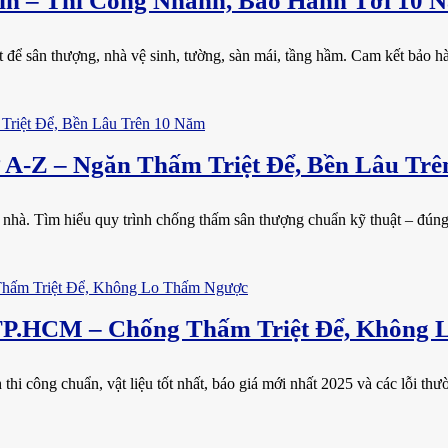
n – Thi Công Nhanh, Bảo Hành Tới 10 
ể sân thượng, nhà vệ sinh, tường, sàn mái, tầng hầm. Cam kết bảo hành
A-Z – Ngăn Thấm Triệt Để, Bền Lâu Trê
 nhà. Tìm hiểu quy trình chống thấm sân thượng chuẩn kỹ thuật – đúng 
TP.HCM – Chống Thấm Triệt Để, Không
i công chuẩn, vật liệu tốt nhất, báo giá mới nhất 2025 và các lỗi thườ