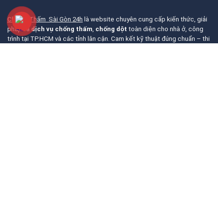
Chống Thấm Sài Gòn 24h
là website chuyên cung cấp kiến thức, giải
pháp và
dịch vụ chống thấm
,
chống dột
toàn diện cho nhà ở, công
trình tại TP.HCM và các tỉnh lân cận. Cam kết kỹ thuật đúng chuẩn – thi
công bền vững – giá tốt nhất.
Với tiêu chí
trải nghiệm độc đáo và thú vị
mang đến sự hoàn hảo từ
khâu tiếp nhận thi công cho đến bàn giao công trình một cách chuyên
nghiệp, giá tốt cho bạn. Trong hơn 10 năm thi công và thiết kế, chúng
tôi tự tin hoàn thành tốt mọi công trình bạn cần với độ chính xác cao và
chất lượng. Hãy
liên hệ ngay
với
Xây Dựng Sài Gòn
để có những công
trình hoàn hảo và ưng ý nhất.
Trụ Sở:
177 Đường Trần Thị Trọng, Khu Phố 8, Phường Tân Sơn,
TpHCM
Cơ Sở 2:
05 Phùng Hưng, Khu phố 1, Quận 5, Hồ Chí Minh
Hotline:
0961 894 472
Zalo:
0961 894 472