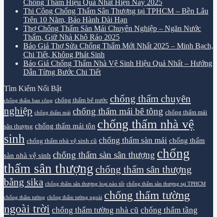
Chống Thấm Hiệu Quả Nhất Hiện Nay 2025
Thi Công Chống Thấm Sân Thượng tại TPHCM – Bền Lâu
Trên 10 Năm, Bảo Hành Dài Hạn
Thợ Chống Thấm Sàn Mái Chuyên Nghiệp – Ngăn Nước
Thấm, Giữ Nhà Khô Ráo 2025
Báo Giá Thợ Sửa Chống Thấm Mới Nhất 2025 – Minh Bạch,
Chi Tiết, Không Phát Sinh
Báo Giá Chống Thấm Nhà Vệ Sinh Hiệu Quả Nhất – Hướng
Dẫn Từng Bước Chi Tiết
Tìm Kiếm Nổi Bật
chống thấm chuyên
chống thấm bể nước
chống thấm ban công
nghiệp
chống thấm mái bê tông
chống thấm mái
chống thấm mái
chống thấm nhà vệ
chống thấm mái tôn
sân thượng
sinh
chống thấm sàn mái
chống thấm
chống thấm nhà vệ sinh cũ
chống
chống thấm sàn sân thượng
sàn nhà vệ sinh
thấm sân thượng
chống thấm sân thượng
bằng sika
chống thấm sân thượng loại nào tốt
chống thấm sân thượng tại TPHCM
chống thấm tường
chống thấm tường
chống thấm tường ngoài
ngoài trời
chống thấm tường nhà cũ
chống thấm tầng