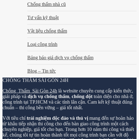
Chống thấm nhà cũ
Tư vấn kỹ thuật
Vật liệu chống thấm
Loại công trình
Bảng báo giá dịch vụ chống thấm
Blog – Tin tức
CHỐNG THẤM SÀI GÒN 24H
Chống Thấm Sài Gòn 24h
là website chuyên cung cấp kiến thức,
giải pháp và
dịch vụ chống thấm
,
chống dột
toàn diện cho nhà ở,
công trình tại TP.HCM và các tỉnh lân cận. Cam kết kỹ thuật đúng
chuẩn – thi công bền vững – giá tốt nhất.
Với tiêu chí
trải nghiệm độc đáo và thú vị
mang đến sự hoàn hảo
từ khâu tiếp nhận thi công cho đến bàn giao công trình một cách
chuyên nghiệp, giá tốt cho bạn. Trong hơn 10 năm thi công và thiết
kế, chúng tôi tự tin hoàn thành tốt mọi công trình bạn cần với độ