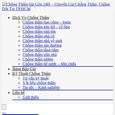
Dịch Vụ Chống Thấm
Chống thấm ban công – logia
Chống thấm khe hở – cổ ống
Chống thấm mái tôn
Chống thấm nhà cũ
Chống thấm nhà vệ sinh
Chống thấm sân thượng
Chống thấm tầng hầm
Chống thấm trần nhà
Chống thấm tường
Chống thấm bể nước – bồn chứa
Bảng Báo Giá
Kỹ Thuật Chống Thấm
Tư vấn kỹ thuật
Vật liệu chống thấm
Tin tức – Kinh nghiệm
Liên hệ
Giới thiệu