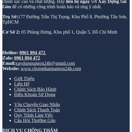
chính xác cao và chất lượng. Hãy
liên hệ ngay
với
Xây Dựng Sài
Gòn
để có những công trình hoàn hảo và ưng ý nhất.
Trụ Sở:
177 Đường Trần Thị Trọng, Khu Phố 8, Phường Tân Sơn,
TpHCM
Cơ Sở 2:
05 Phùng Hưng, Khu phố 1, Quận 5, Hồ Chí Minh
Hotline:
0961 894 472
Zalo:
0961 894 472
Email:
xaydungsaigon24h@gmail.com
Website:
www.chongthamsaigon24h.com
Giới Thiệu
Liên Hệ
Chính Sách Bảo Hành
Điều Khoản Sử Dụng
Vận Chuyển Giao Nhận
Chính Sách Thanh Toán
Quy Trình Làm Việc
Câu Hỏi Thường Gặp
DỊCH VỤ CHỐNG THẤM