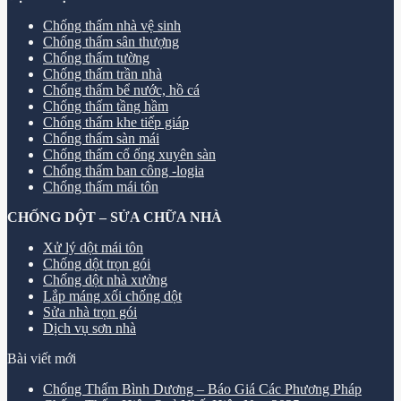
Chống thấm nhà vệ sinh
Chống thấm sân thượng
Chống thấm tường
Chống thấm trần nhà
Chống thấm bể nước, hồ cá
Chống thấm tầng hầm
Chống thấm khe tiếp giáp
Chống thấm sàn mái
Chống thấm cổ ống xuyên sàn
Chống thấm ban công -logia
Chống thấm mái tôn
CHỐNG DỘT – SỬA CHỮA NHÀ
Xử lý dột mái tôn
Chống dột trọn gói
Chống dột nhà xưởng
Lắp máng xối chống dột
Sửa nhà trọn gói
Dịch vụ sơn nhà
Bài viết mới
Chống Thấm Bình Dương – Báo Giá Các Phương Pháp