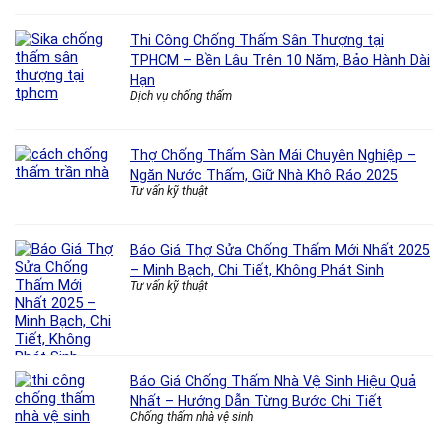
Thi Công Chống Thấm Sân Thượng tại
TPHCM – Bền Lâu Trên 10 Năm, Bảo Hành Dài
Hạn
Dịch vụ chống thấm
Thợ Chống Thấm Sàn Mái Chuyên Nghiệp –
Ngăn Nước Thấm, Giữ Nhà Khô Ráo 2025
Tư vấn kỹ thuật
Báo Giá Thợ Sửa Chống Thấm Mới Nhất 2025
– Minh Bạch, Chi Tiết, Không Phát Sinh
Tư vấn kỹ thuật
Báo Giá Chống Thấm Nhà Vệ Sinh Hiệu Quả
Nhất – Hướng Dẫn Từng Bước Chi Tiết
Chống thấm nhà vệ sinh