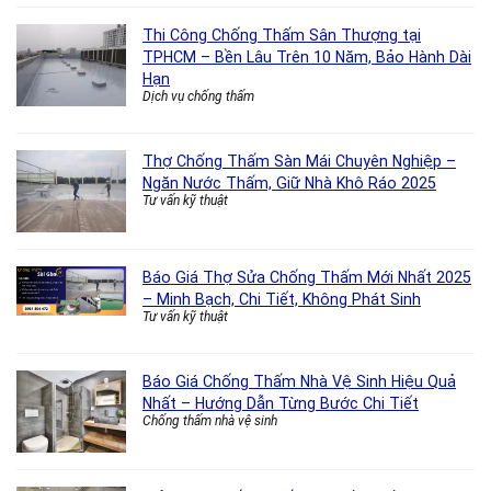
Thi Công Chống Thấm Sân Thượng tại
TPHCM – Bền Lâu Trên 10 Năm, Bảo Hành Dài
Hạn
Dịch vụ chống thấm
Thợ Chống Thấm Sàn Mái Chuyên Nghiệp –
Ngăn Nước Thấm, Giữ Nhà Khô Ráo 2025
Tư vấn kỹ thuật
Báo Giá Thợ Sửa Chống Thấm Mới Nhất 2025
– Minh Bạch, Chi Tiết, Không Phát Sinh
Tư vấn kỹ thuật
Báo Giá Chống Thấm Nhà Vệ Sinh Hiệu Quả
Nhất – Hướng Dẫn Từng Bước Chi Tiết
Chống thấm nhà vệ sinh