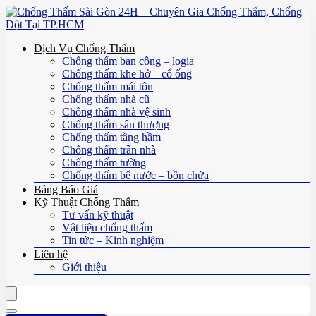
Dịch Vụ Chống Thấm
Chống thấm ban công – logia
Chống thấm khe hở – cổ ống
Chống thấm mái tôn
Chống thấm nhà cũ
Chống thấm nhà vệ sinh
Chống thấm sân thượng
Chống thấm tầng hầm
Chống thấm trần nhà
Chống thấm tường
Chống thấm bể nước – bồn chứa
Bảng Báo Giá
Kỹ Thuật Chống Thấm
Tư vấn kỹ thuật
Vật liệu chống thấm
Tin tức – Kinh nghiệm
Liên hệ
Giới thiệu