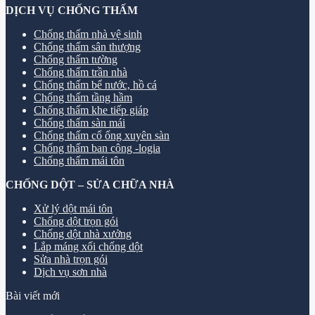
DỊCH VỤ CHỐNG THẤM
Chống thấm nhà vệ sinh
Chống thấm sân thượng
Chống thấm tường
Chống thấm trần nhà
Chống thấm bể nước, hồ cá
Chống thấm tầng hầm
Chống thấm khe tiếp giáp
Chống thấm sàn mái
Chống thấm cổ ống xuyên sàn
Chống thấm ban công -logia
Chống thấm mái tôn
CHỐNG DỘT – SỬA CHỮA NHÀ
Xử lý dột mái tôn
Chống dột trọn gói
Chống dột nhà xưởng
Lắp máng xối chống dột
Sửa nhà trọn gói
Dịch vụ sơn nhà
Bài viết mới