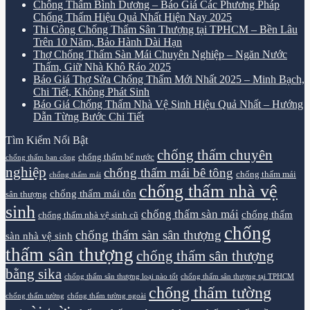
Chống Thấm Bình Dương – Báo Giá Các Phương Pháp
Chống Thấm Hiệu Quả Nhất Hiện Nay 2025
Thi Công Chống Thấm Sân Thượng tại TPHCM – Bền Lâu
Trên 10 Năm, Bảo Hành Dài Hạn
Thợ Chống Thấm Sàn Mái Chuyên Nghiệp – Ngăn Nước
Thấm, Giữ Nhà Khô Ráo 2025
Báo Giá Thợ Sửa Chống Thấm Mới Nhất 2025 – Minh Bạch,
Chi Tiết, Không Phát Sinh
Báo Giá Chống Thấm Nhà Vệ Sinh Hiệu Quả Nhất – Hướng
Dẫn Từng Bước Chi Tiết
Tìm Kiếm Nổi Bật
chống thấm chuyên
chống thấm bể nước
chống thấm ban công
nghiệp
chống thấm mái bê tông
chống thấm mái
chống thấm mái
chống thấm nhà vệ
chống thấm mái tôn
sân thượng
sinh
chống thấm sàn mái
chống thấm
chống thấm nhà vệ sinh cũ
chống
chống thấm sàn sân thượng
sàn nhà vệ sinh
thấm sân thượng
chống thấm sân thượng
bằng sika
chống thấm sân thượng loại nào tốt
chống thấm sân thượng tại TPHCM
chống thấm tường
chống thấm tường
chống thấm tường ngoài