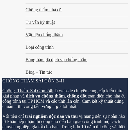
Chống thấm nhà cũ
Tư vấn kỹ thuật
Vật liệu chống thấm
Loại công trình
Bảng báo giá dịch vụ chống thấm
Blog – Tin tức
CHỐNG THẤM SÀI GÒN 24H
Chống Thấm Sài Gòn 24h
là website chuyên cung cấp kiến thức,
giải pháp và
dịch vụ chống thấm
,
chống dột
toàn diện cho nhà ở,
công trình tại TP.HCM và các tỉnh lân cận. Cam kết kỹ thuật đúng
chuẩn – thi công bền vững – giá tốt nhất.
Với tiêu chí
trải nghiệm độc đáo và thú vị
mang đến sự hoàn hảo
từ khâu tiếp nhận thi công cho đến bàn giao công trình một cách
chuyên nghiệp, giá tốt cho bạn. Trong hơn 10 năm thi công và thiết