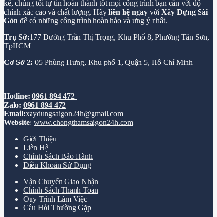
kế, chúng tôi tự tin hoàn thành tốt mọi công trình bạn cần với độ
chính xác cao và chất lượng. Hãy
liên hệ ngay
với
Xây Dựng Sài
Gòn
để có những công trình hoàn hảo và ưng ý nhất.
Trụ Sở:
177 Đường Trần Thị Trọng, Khu Phố 8, Phường Tân Sơn,
TpHCM
Cơ Sở 2:
05 Phùng Hưng, Khu phố 1, Quận 5, Hồ Chí Minh
Hotline:
0961 894 472
Zalo:
0961 894 472
Email:
xaydungsaigon24h@gmail.com
Website:
www.chongthamsaigon24h.com
Giới Thiệu
Liên Hệ
Chính Sách Bảo Hành
Điều Khoản Sử Dụng
Vận Chuyển Giao Nhận
Chính Sách Thanh Toán
Quy Trình Làm Việc
Câu Hỏi Thường Gặp