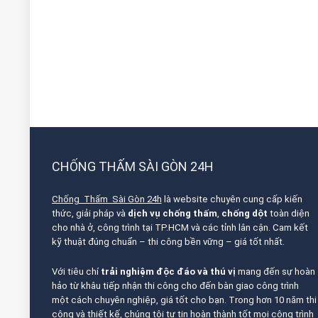
CHỐNG THẤM SÀI GÒN 24H
Chống Thấm Sài Gòn 24h
là website chuyên cung cấp kiến
thức, giải pháp và
dịch vụ chống thấm
,
chống dột
toàn diện
cho nhà ở, công trình tại TP.HCM và các tỉnh lân cận. Cam kết
kỹ thuật đúng chuẩn – thi công bền vững – giá tốt nhất.
Với tiêu chí
trải nghiệm độc đáo và thú vị
mang đến sự hoàn
hảo từ khâu tiếp nhận thi công cho đến bàn giao công trình
một cách chuyên nghiệp, giá tốt cho bạn. Trong hơn 10 năm thi
công và thiết kế, chúng tôi tự tin hoàn thành tốt mọi công trình