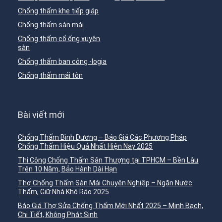
Chống thấm khe tiếp giáp
Chống thấm sàn mái
Chống thấm cổ ống xuyên
sàn
Chống thấm ban công -logia
Chống thấm mái tôn
Bài viết mới
Chống Thấm Bình Dương – Báo Giá Các Phương Pháp
Chống Thấm Hiệu Quả Nhất Hiện Nay 2025
Thi Công Chống Thấm Sân Thượng tại TPHCM – Bền Lâu
Trên 10 Năm, Bảo Hành Dài Hạn
Thợ Chống Thấm Sàn Mái Chuyên Nghiệp – Ngăn Nước
Thấm, Giữ Nhà Khô Ráo 2025
Báo Giá Thợ Sửa Chống Thấm Mới Nhất 2025 – Minh Bạch,
Chi Tiết, Không Phát Sinh