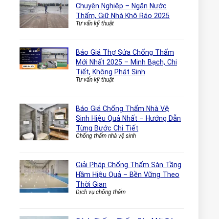
Chuyên Nghiệp – Ngăn Nước
Thấm, Giữ Nhà Khô Ráo 2025
Tư vấn kỹ thuật
Báo Giá Thợ Sửa Chống Thấm
Mới Nhất 2025 – Minh Bạch, Chi
Tiết, Không Phát Sinh
Tư vấn kỹ thuật
Báo Giá Chống Thấm Nhà Vệ
Sinh Hiệu Quả Nhất – Hướng Dẫn
Từng Bước Chi Tiết
Chống thấm nhà vệ sinh
Giải Pháp Chống Thấm Sàn Tầng
Hầm Hiệu Quả – Bền Vững Theo
Thời Gian
Dịch vụ chống thấm