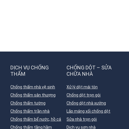
DỊCH VỤ CHỐNG
CHỐNG DỘT – SỬA
THẤM
CHỮA NHÀ
Chống thấm nhà vệ sinh
Xử lý dột mái tôn
Chống thấm sân thượng
Chống dột trọn gói
Chống thấm tường
Chống dột nhà xưởng
Chống thấm trần nhà
Lắp máng xối chống dột
Chống thấm bể nước, hồ cá
Sửa nhà trọn gói
Chống thấm tầng hầm
Dịch vụ sơn nhà