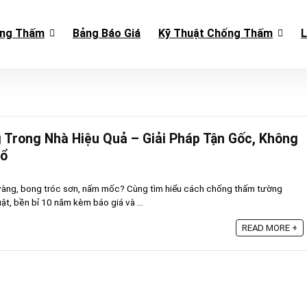
ống Thấm
Bảng Báo Giá
Kỹ Thuật Chống Thấm
L
Trong Nhà Hiệu Quả – Giải Pháp Tận Gốc, Không
Lổ
vàng, bong tróc sơn, nấm mốc? Cùng tìm hiểu cách chống thấm tường
uật, bền bỉ 10 năm kèm báo giá và ...
READ MORE +