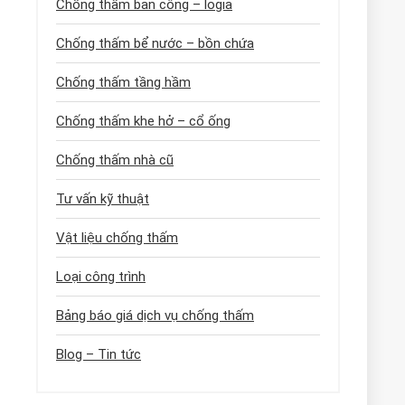
Chống thấm ban công – logia
Chống thấm bể nước – bồn chứa
Chống thấm tầng hầm
Chống thấm khe hở – cổ ống
Chống thấm nhà cũ
Tư vấn kỹ thuật
Vật liệu chống thấm
Loại công trình
Bảng báo giá dịch vụ chống thấm
Blog – Tin tức