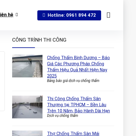
iên hệ
Hotline: 0961 894 472
CÔNG TRÌNH THI CÔNG
Chống Thấm Bình Dương – Báo
Giá Các Phương Pháp Chống
Thấm Hiệu Quả Nhất Hiện Nay
2025
Bảng báo giá dịch vụ chống thấm
Thi Công Chống Thấm Sân
Thượng tại TPHCM – Bền Lâu
Trên 10 Năm, Bảo Hành Dài Hạn
Dịch vụ chống thấm
Thợ Chống Thấm Sàn Mái