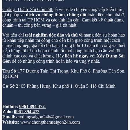
Chống Thấm Sài Gòn 24h
là website chuyên cung cấp kiến thức,
giải pháp và
dịch vụ chống thấm
,
chống dột
toàn diện cho nhà ở,
công trình tại TP.HCM và các tỉnh lân cận. Cam kết kỹ thuật đúng
chuẩn – thi công bền vững – giá tốt nhất.
Với tiêu chí
trải nghiệm độc đáo và thú vị
mang đến sự hoàn hảo
từ khâu tiếp nhận thi công cho đến bàn giao công trình một cách
chuyên nghiệp, giá tốt cho bạn. Trong hơn 10 năm thi công và thiết
kế, chúng tôi tự tin hoàn thành tốt mọi công trình bạn cần với độ
chính xác cao và chất lượng. Hãy
liên hệ ngay
với
Xây Dựng Sài
Gòn
để có những công trình hoàn hảo và ưng ý nhất.
Trụ Sở:
177 Đường Trần Thị Trọng, Khu Phố 8, Phường Tân Sơn,
TpHCM
Cơ Sở 2:
05 Phùng Hưng, Khu phố 1, Quận 5, Hồ Chí Minh
Hotline:
0961 894 472
Zalo:
0961 894 472
Email:
xaydungsaigon24h@gmail.com
Website:
www.chongthamsaigon24h.com