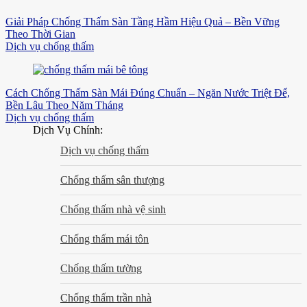
Giải Pháp Chống Thấm Sàn Tầng Hầm Hiệu Quả – Bền Vững
Theo Thời Gian
Dịch vụ chống thấm
Cách Chống Thấm Sàn Mái Đúng Chuẩn – Ngăn Nước Triệt Để,
Bền Lâu Theo Năm Tháng
Dịch vụ chống thấm
Dịch Vụ Chính:
Dịch vụ chống thấm
Chống thấm sân thượng
Chống thấm nhà vệ sinh
Chống thấm mái tôn
Chống thấm tường
Chống thấm trần nhà