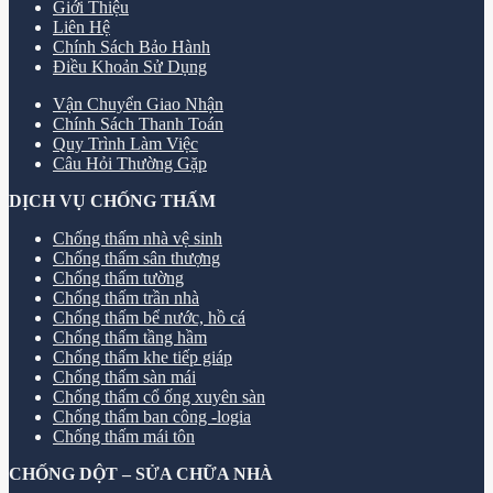
Giới Thiệu
Liên Hệ
Chính Sách Bảo Hành
Điều Khoản Sử Dụng
Vận Chuyển Giao Nhận
Chính Sách Thanh Toán
Quy Trình Làm Việc
Câu Hỏi Thường Gặp
DỊCH VỤ CHỐNG THẤM
Chống thấm nhà vệ sinh
Chống thấm sân thượng
Chống thấm tường
Chống thấm trần nhà
Chống thấm bể nước, hồ cá
Chống thấm tầng hầm
Chống thấm khe tiếp giáp
Chống thấm sàn mái
Chống thấm cổ ống xuyên sàn
Chống thấm ban công -logia
Chống thấm mái tôn
CHỐNG DỘT – SỬA CHỮA NHÀ