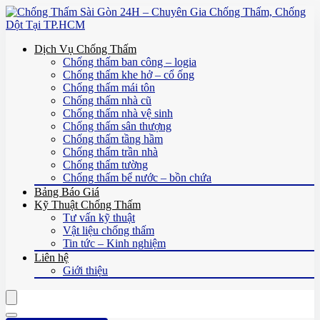
Dịch Vụ Chống Thấm
Chống thấm ban công – logia
Chống thấm khe hở – cổ ống
Chống thấm mái tôn
Chống thấm nhà cũ
Chống thấm nhà vệ sinh
Chống thấm sân thượng
Chống thấm tầng hầm
Chống thấm trần nhà
Chống thấm tường
Chống thấm bể nước – bồn chứa
Bảng Báo Giá
Kỹ Thuật Chống Thấm
Tư vấn kỹ thuật
Vật liệu chống thấm
Tin tức – Kinh nghiệm
Liên hệ
Giới thiệu