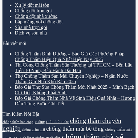
Xử lý dột mái tôn
Chống dột trọn gói
Chống dột nhà xưởng
Lắp máng xối chống dột
Sửa nhà trọn gói
Dịch vụ sơn nhà
Bài viết mới
Chống Thấm Bình Dương – Báo Giá Các Phương Pháp
Chống Thấm Hiệu Quả Nhất Hiện Nay 2025
Thi Công Chống Thấm Sân Thượng tại TPHCM – Bền Lâu
Trên 10 Năm, Bảo Hành Dài Hạn
Thợ Chống Thấm Sàn Mái Chuyên Nghiệp – Ngăn Nước
Thấm, Giữ Nhà Khô Ráo 2025
Báo Giá Thợ Sửa Chống Thấm Mới Nhất 2025 – Minh Bạch,
Chi Tiết, Không Phát Sinh
Báo Giá Chống Thấm Nhà Vệ Sinh Hiệu Quả Nhất – Hướng
Dẫn Từng Bước Chi Tiết
Tìm Kiếm Nổi Bật
chống thấm chuyên
chống thấm bể nước
chống thấm ban công
nghiệp
chống thấm mái bê tông
chống thấm mái
chống thấm mái
chống thấm nhà vệ
chống thấm mái tôn