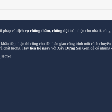
ải pháp và
dịch vụ chống thấm
,
chống dột
toàn diện cho nhà ở, công 
hâu tiếp nhận thi công cho đến bàn giao công trình một cách chuyên n
 và chất lượng. Hãy
liên hệ ngay
với
Xây Dựng Sài Gòn
để có những c
 TpHCM