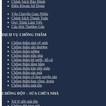
Chính Sách Bảo Hành
Điều Khoản Sử Dụng
Vận Chuyển Giao Nhận
Chính Sách Thanh Toán
Quy Trình Làm Việc
Câu Hỏi Thường Gặp
DỊCH VỤ CHỐNG THẤM
Chống thấm nhà vệ sinh
Chống thấm sân thượng
Chống thấm tường
Chống thấm trần nhà
Chống thấm bể nước, hồ cá
Chống thấm tầng hầm
Chống thấm khe tiếp giáp
Chống thấm sàn mái
Chống thấm cổ ống xuyên sàn
Chống thấm ban công -logia
Chống thấm mái tôn
CHỐNG DỘT – SỬA CHỮA NHÀ
Xử lý dột mái tôn
Chống dột trọn gói