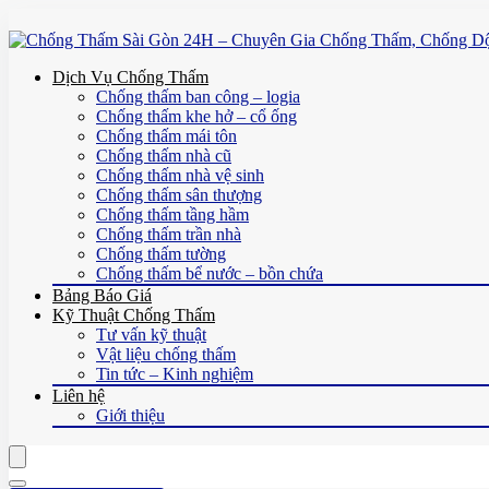
Dịch Vụ Chống Thấm
Chống thấm ban công – logia
Chống thấm khe hở – cổ ống
Chống thấm mái tôn
Chống thấm nhà cũ
Chống thấm nhà vệ sinh
Chống thấm sân thượng
Chống thấm tầng hầm
Chống thấm trần nhà
Chống thấm tường
Chống thấm bể nước – bồn chứa
Bảng Báo Giá
Kỹ Thuật Chống Thấm
Tư vấn kỹ thuật
Vật liệu chống thấm
Tin tức – Kinh nghiệm
Liên hệ
Giới thiệu