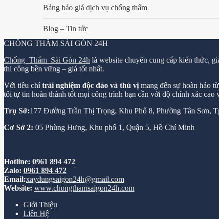
Bảng báo giá dịch vụ chống thấm
Blog – Tin tức
CHỐNG THẤM SÀI GÒN 24H
Chống Thấm Sài Gòn 24h
là website chuyên cung cấp kiến thức, gi
thi công bền vững – giá tốt nhất.
Với tiêu chí
trải nghiệm độc đáo và thú vị
mang đến sự hoàn hảo từ k
tôi tự tin hoàn thành tốt mọi công trình bạn cần với độ chính xác cao
Trụ Sở:
177 Đường Trần Thị Trọng, Khu Phố 8, Phường Tân Sơn,
Cơ Sở 2:
05 Phùng Hưng, Khu phố 1, Quận 5, Hồ Chí Minh
Hotline:
0961 894 472
Zalo:
0961 894 472
Email:
xaydungsaigon24h@gmail.com
Website:
www.chongthamsaigon24h.com
Giới Thiệu
Liên Hệ