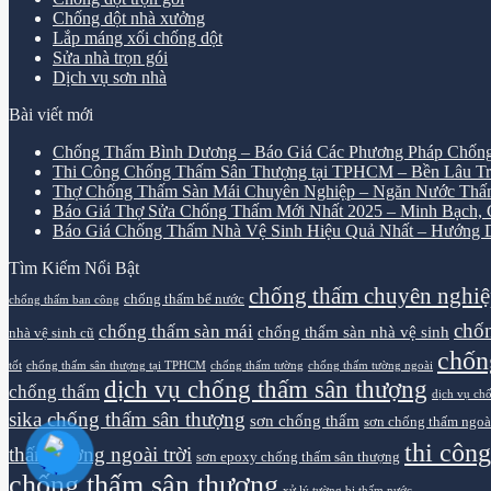
Chống dột nhà xưởng
Lắp máng xối chống dột
Sửa nhà trọn gói
Dịch vụ sơn nhà
Bài viết mới
Chống Thấm Bình Dương – Báo Giá Các Phương Pháp Chống
Thi Công Chống Thấm Sân Thượng tại TPHCM – Bền Lâu Tr
Thợ Chống Thấm Sàn Mái Chuyên Nghiệp – Ngăn Nước Thấ
Báo Giá Thợ Sửa Chống Thấm Mới Nhất 2025 – Minh Bạch, Ch
Báo Giá Chống Thấm Nhà Vệ Sinh Hiệu Quả Nhất – Hướng D
Tìm Kiếm Nổi Bật
chống thấm chuyên nghi
chống thấm bể nước
chống thấm ban công
chốn
chống thấm sàn mái
chống thấm sàn nhà vệ sinh
nhà vệ sinh cũ
chốn
tốt
chống thấm sân thượng tại TPHCM
chống thấm tường
chống thấm tường ngoài
dịch vụ chống thấm sân thượng
chống thấm
dịch vụ ch
sika chống thấm sân thượng
sơn chống thấm
sơn chống thấm ngoà
thi côn
thấm tường ngoài trời
sơn epoxy chống thấm sân thượng
chống thấm sân thượng
xử lý tường bị thấm nước