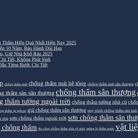
 Thấm Hiệu Quả Nhất Hiện Nay 2025
ên 10 Năm, Bảo Hành Dài Hạn
m, Giữ Nhà Khô Ráo 2025
i Tiết, Không Phát Sinh
ẫn Từng Bước Chi Tiết
ệp
chống thấm mái bê tông
c
chống thấm mái sân thượng
chống thấm mái
chống thấm sân thượng
g thấm sàn sân thượng
g thấm tường ngoài trời
chống thấm tường nhà cũ
chốn
giá chống thấm sân thượng
quy trình chống thấm sàn mái
ống thấm tại tphcm
sơn chống thấm sân thư
sơn chống thấm ngoài trời
i nhà
vật l
g chống thấm
thi công chống thấm nhà vệ sinh
tường bị thấm nước