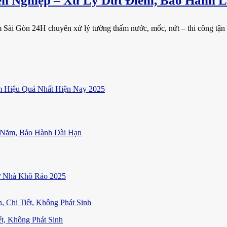
 Nghiệp – Xử Lý Dứt Điểm, Bảo Hành L
Sài Gòn 24H chuyên xử lý tường thấm nước, mốc, nứt – thi công tận n
 Hiệu Quả Nhất Hiện Nay 2025
 Năm, Bảo Hành Dài Hạn
ữ Nhà Khô Ráo 2025
t, Không Phát Sinh