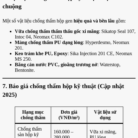
chuộng
Một số vật liệu chống thấm hộp gen
hiệu quả và bền lâu
gồm:
Vữa chống thấm thẩm thấu gốc xi măng
: Sikatop Seal 107,
Intoc 04, Neomax C102.
Màng chống thấm PU dạng lỏng
: Hyperdesmo, Neomax
201.
Keo trám khe PU, Epoxy
: Sika Injection 201 CE, Neomax
MS 250.
Băng cản nước PVC, gioăng trương nở
: Waterstop,
Bentonite.
7. Báo giá chống thấm hộp kỹ thuật (Cập nhật
2025)
Hạng mục
Đơn giá
Vật liệu sử
chống thấm
(VNĐ/m²)
dụng
Chống thấm
160.000 –
Vữa xi măng,
sàn hộp kỹ
280.000
PU lỏng