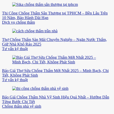
Thi Công Chống Thấm Sân Thượng tại TPHCM – Bền Lâu Trên
10 Năm, Bảo Hành Dài Hạn
Dịch vụ chống thấm
Thợ Chống Thấm Sàn Mái Chuyên Nghiệp – Ngăn Nước Thấm,
Giữ Nhà Khô Ráo 2025
Tư vấn kỹ thuật
Báo Giá Thợ Sửa Chống Thấm Mới Nhất 2025 – Minh Bạch, Chi
Tiết, Không Phát Sinh
Tư vấn kỹ thuật
Báo Giá Chống Thấm Nhà Vệ Sinh Hiệu Quả Nhất – Hướng Dẫn
Từng Bước Chi Tiết
Chống thấm nhà vệ sinh