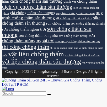
cách chống thấm sân thượng
hầm
dịch vụ chống thấm
dịch vụ chống thấm sân thượng
dịch vụ chống thấm tại
quy
giá chống thấm sân thượng
quy trình chống thấm sàn mái
tphcm
trình chống thấm sân thượng
sika
sika chống thấm sàn vệ sinh
chống thấm sân thượng
sơn chống thấm
sơn chống thấm ngoài nhà
sơn chống thấm sân
sơn chống thấm ngoài trời
thượng
sơn
sơn chống thấm trong nhà
sơn chống thấm tường
chống thấm tường ngoài trời
sơn epoxy chống thấm sân thượng
thi công chống thấm
thi công chống thấm nhà vệ sinh
tường bị thấm
vật liệu chống thấm
nước
vật liệu chống thấm nhà vệ sinh
vật liệu chống thấm sân thượng
xử lý tường bị thấm
nước
Copyright 2025 © Chongthamsaigon24h.com Design. All rights
reserved.