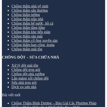
Chống thấm nhà vệ sinh
Chống thấm sân thượng
Chống thấm tường
Chống thấm trần nhà
Chống thấm bể nước, hồ cá
Chống thấm tầng hầm
Chống thấm khe tiếp giáp
Chống thấm sàn mái
Chống thấm cổ ống xuyên sàn
Chống thấm ban công -logia
Chống thấm mái tôn
CHỐNG DỘT – SỬA CHỮA NHÀ
Xử lý dột mái tôn
Chống dột trọn gói
Chống dột nhà xưởng
Lắp máng xối chống dột
Sửa nhà trọn gói
Dịch vụ sơn nhà
Bài viết mới
Chống Thấm Bình Dương – Báo Giá Các Phương Pháp