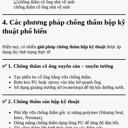
chống thấm cổ ống nhà vệ sinh
4. Các phương pháp chống thấm hộp kỹ
thuật phổ biến
Hiện nay, có nhiều
giải pháp chống thấm hộp kỹ thuật
được áp
dụng tùy tình trạng thực tế:
✅ 1. Chống thấm cổ ống xuyên sàn – xuyên tường
Tạo phễu bo cổ ống bằng vữa chống thấm.
Bơm keo PU hoặc epoxy vào khe hở quanh ống.
Sử dụng gioăng trương nở (waterstop) để bịt kín đường nước.
✅ 2. Chống thấm sàn hộp kỹ thuật
Phủ lớp vữa chống thấm gốc xi măng-polymer (Sikatop Seal,
Intoc, Neomax).
Dùng màng chống thấm dạng lỏng PU để tăng độ đàn hồi.
Thi công thêm lớp lưới thủy tinh tại các điểm yếu.