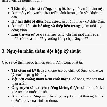
nhiều vấn đề nghiêm trọng:
Thấm dột trần và tường
: loang lổ, bong tróc, mất thẩm mỹ.
Ẩm mốc, rêu xanh phát triển
: ảnh hưởng đến sức khỏe cư
dân.
Hư hại thiết bị điện, ống nước
: gây rò rỉ, nguy cơ chập điện.
Ăn mòn kết cấu bê tông và thép bên trong
: giảm tuổi thọ
công trình.
Lan truyền sự cố qua nhiều tầng
: chỉ cần một điểm rò rỉ,
nước có thể ảnh hưởng xuống hàng chục tầng dưới.
3. Nguyên nhân thấm dột hộp kỹ thuật
Các sự cố thấm nước tại hộp gen thường xuất phát từ:
Thi công sai kỹ thuật
: không tạo bo chân cổ ống, không xử
lý mạch ngừng bê tông.
Vật liệu chống thấm kém chất lượng
: dễ bong tróc sau thời
gian ngắn.
Ống xuyên sàn, xuyên tường không được trám kín
: để lại
khe hở cho nước len lỏi.
Không bảo dưỡng sau thi công
: hộp kỹ thuật thường bị “bỏ
quên” trong quá trình sử dụng.