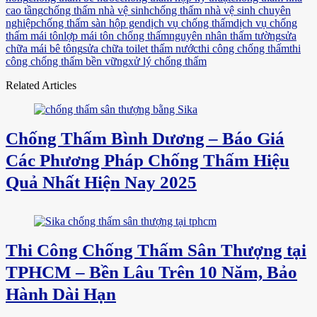
cao tầng
chống thấm nhà vệ sinh
chống thấm nhà vệ sinh chuyên
nghiệp
chống thấm sàn hộp gen
dịch vụ chống thấm
dịch vụ chống
thấm mái tôn
lợp mái tôn chống thấm
nguyên nhân thấm tường
sửa
chữa mái bê tông
sửa chữa toilet thấm nước
thi công chống thấm
thi
công chống thấm bền vững
xử lý chống thấm
Related Articles
Chống Thấm Bình Dương – Báo Giá
Các Phương Pháp Chống Thấm Hiệu
Quả Nhất Hiện Nay 2025
Thi Công Chống Thấm Sân Thượng tại
TPHCM – Bền Lâu Trên 10 Năm, Bảo
Hành Dài Hạn