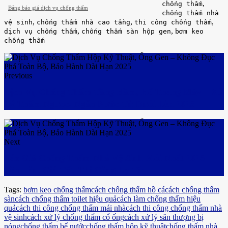
,
chống thấm
Bảng báo giá dịch vụ chống thấm
chống thấm nhà
,
,
,
vệ sinh
chống thấm nhà cao tầng
thi công chống thấm
,
,
dịch vụ chống thấm
chống thấm sàn hộp gen
bơm keo
chống thấm
Previous
Dịch Vụ Chống Thấm Tầng Hầm, Hố Thang Máy – Xử
Lý Thấm Ngược, Ngăn Nước Từ Dưới Lên 2025
Next
Báo Giá Chống Thấm Nhà Vệ Sinh Mới Nhất 2025 –
Bền Lâu, Giá Tốt, Thi Công Uy Tín
Tags:
bơm keo chống thấm
cách chống thấm hồ cá
cách chống thấm
sàn
cách chống thấm toilet hiệu quả
cách làm chống thấm hiệu
quả
cách thi công chống thấm mái nhà
cách thi công chống thấm nhà
vệ sinh
cách xử lý chống thấm cổ ống
cách xử lý sân thượng bị
nóng
chống thấm bể nước
chống thấm hộp kỹ thuật
chống thấm nhà