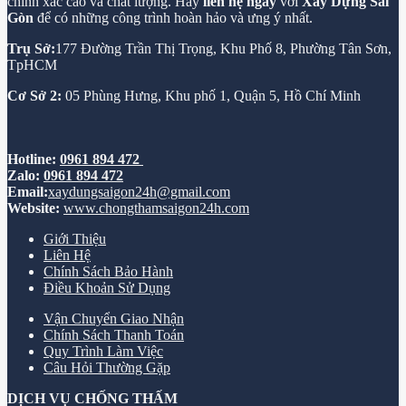
chính xác cao và chất lượng. Hãy
liên hệ ngay
với
Xây Dựng Sài
Gòn
để có những công trình hoàn hảo và ưng ý nhất.
Trụ Sở:
177 Đường Trần Thị Trọng, Khu Phố 8, Phường Tân Sơn,
TpHCM
Cơ Sở 2:
05 Phùng Hưng, Khu phố 1, Quận 5, Hồ Chí Minh
Hotline:
0961 894 472
Zalo:
0961 894 472
Email:
xaydungsaigon24h@gmail.com
Website:
www.chongthamsaigon24h.com
Giới Thiệu
Liên Hệ
Chính Sách Bảo Hành
Điều Khoản Sử Dụng
Vận Chuyển Giao Nhận
Chính Sách Thanh Toán
Quy Trình Làm Việc
Câu Hỏi Thường Gặp
DỊCH VỤ CHỐNG THẤM