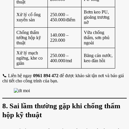
thuật
Bơm keo PU,
Xử lý cổ ống
250.000 –
gioăng trương
xuyên sàn
450.000/điểm
nở
Chống thấm
Vữa chống
140.000 –
tường hộp kỹ
thấm, sơn phủ
220.000
thuật
ngoài
Xử lý mạch
250.000 –
Băng cản nước,
ngừng, khe co
400.000/md
keo đàn hồi
giãn
📞 Liên hệ ngay
0961 894 472
để được khảo sát tận nơi và báo giá
chi tiết cho công trình của bạn.
8. Sai lầm thường gặp khi chống thấm
hộp kỹ thuật