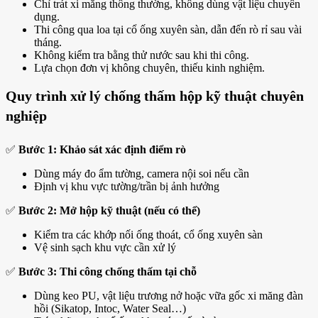
Chỉ trát xi măng thông thường, không dùng vật liệu chuyên
dụng.
Thi công qua loa tại cổ ống xuyên sàn, dẫn đến rò rỉ sau vài
tháng.
Không kiểm tra bằng thử nước sau khi thi công.
Lựa chọn đơn vị không chuyên, thiếu kinh nghiệm.
Quy trình xử lý chống thấm hộp kỹ thuật chuyên
nghiệp
✅
Bước 1: Khảo sát xác định điểm rò
Dùng máy đo ẩm tường, camera nội soi nếu cần
Định vị khu vực tường/trần bị ảnh hưởng
✅
Bước 2: Mở hộp kỹ thuật (nếu có thể)
Kiểm tra các khớp nối ống thoát, cổ ống xuyên sàn
Vệ sinh sạch khu vực cần xử lý
✅
Bước 3: Thi công chống thấm tại chỗ
Dùng keo PU, vật liệu trương nở hoặc vữa gốc xi măng đàn
hồi (Sikatop, Intoc, Water Seal…)