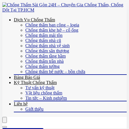
Dịch Vụ Chống Thấm
Chống thấm ban công – logia
Chống thấm khe hở – cổ ống
Chống thấm mái tôn
Chống thấm nhà cũ
Chống thấm nhà vệ sinh
Chống thấm sân thượng
Chống thấm tầng hầm
Chống thấm trần nhà
Chống thấm tường
Chống thấm bể nước – bồn chứa
Bảng Báo Giá
Kỹ Thuật Chống Thấm
Tư vấn kỹ thuật
Vật liệu chống thấm
Tin tức – Kinh nghiệm
Liên hệ
Giới thiệu