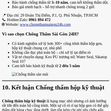
Bảo hành chống thấm từ
3–10 năm
, cam kết không thấm dột.
Báo giá minh bạch – hỗ trợ nhanh chóng trong 2 giờ.
📍 Địa chỉ: 29 Đoàn Thị Điểm, P.1, Q. Phú Nhuận, TP.HCM
📞 Hotline/Zalo:
0961 894 472
🌐 Website:
www.chongthamsaigon24h.com
Vì sao chọn Chống Thấm Sài Gòn 24H?
Có kinh nghiệm xử lý hơn 300+ công trình thấm hộp gen,
hộp kỹ thuật chung cư, nhà phố
Không cần đục phá toàn bộ – chỉ xử lý tại điểm rò
Vật tư chuyên dụng: Keo PU trương nở, Water Seal, Sikatop
Seal 107
Cam kết bảo hành kỹ thuật từ
2 đến 5 năm
10. Kết luận Chống thấm hộp kỹ thuật
Chống thấm hộp kỹ thuật
là hạng mục nhỏ nhưng có ảnh hưởng
rất lớn đến toàn bộ công trình. Một sự cố rò rỉ tại hộp gen có thể gây
thấm dột hàng chục tầng dưới, làm tốn kém chi phí sửa chữa gấp