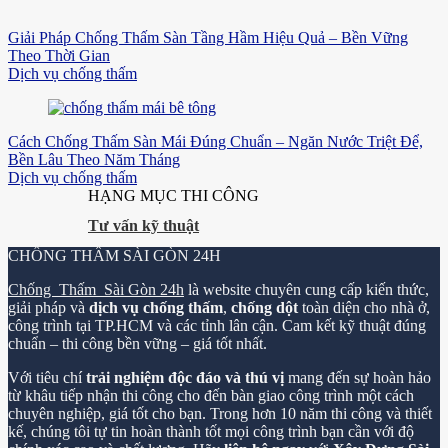
Giải Pháp Chống Thấm Sàn Tầng Hầm Hiệu Quả – Bền Vững
Theo Thời Gian
Dịch vụ chống thấm
Cách Chống Thấm Sàn Mái Đúng Chuẩn – Ngăn Nước Triệt Để,
Bền Lâu Theo Năm Tháng
Dịch vụ chống thấm
HẠNG MỤC THI CÔNG
Tư vấn kỹ thuật
CHỐNG THẤM SÀI GÒN 24H
Chống Thấm Sài Gòn 24h
là website chuyên cung cấp kiến thức,
giải pháp và
dịch vụ chống thấm
,
chống dột
toàn diện cho nhà ở,
công trình tại TP.HCM và các tỉnh lân cận. Cam kết kỹ thuật đúng
chuẩn – thi công bền vững – giá tốt nhất.
Với tiêu chí
trải nghiệm độc đáo và thú vị
mang đến sự hoàn hảo
từ khâu tiếp nhận thi công cho đến bàn giao công trình một cách
chuyên nghiệp, giá tốt cho bạn. Trong hơn 10 năm thi công và thiết
kế, chúng tôi tự tin hoàn thành tốt mọi công trình bạn cần với độ