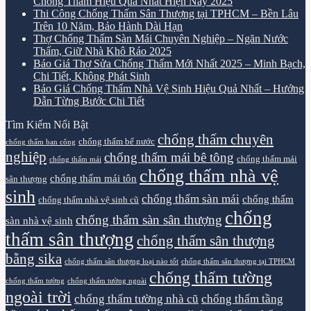
Chống Thấm Hiệu Quả Nhất Hiện Nay 2025
Thi Công Chống Thấm Sân Thượng tại TPHCM – Bền Lâu
Trên 10 Năm, Bảo Hành Dài Hạn
Thợ Chống Thấm Sàn Mái Chuyên Nghiệp – Ngăn Nước
Thấm, Giữ Nhà Khô Ráo 2025
Báo Giá Thợ Sửa Chống Thấm Mới Nhất 2025 – Minh Bạch,
Chi Tiết, Không Phát Sinh
Báo Giá Chống Thấm Nhà Vệ Sinh Hiệu Quả Nhất – Hướng
Dẫn Từng Bước Chi Tiết
Tìm Kiếm Nổi Bật
chống thấm chuyên
chống thấm bể nước
chống thấm ban công
nghiệp
chống thấm mái bê tông
chống thấm mái
chống thấm mái
chống thấm nhà vệ
chống thấm mái tôn
sân thượng
sinh
chống thấm sàn mái
chống thấm
chống thấm nhà vệ sinh cũ
chống
chống thấm sàn sân thượng
sàn nhà vệ sinh
thấm sân thượng
chống thấm sân thượng
bằng sika
chống thấm sân thượng loại nào tốt
chống thấm sân thượng tại TPHCM
chống thấm tường
chống thấm tường
chống thấm tường ngoài
ngoài trời
chống thấm tường nhà cũ
chống thấm tầng