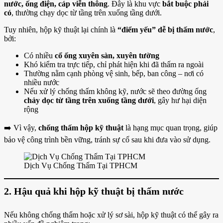
nước, ống điện, cáp viễn thông
. Đây là khu vực
bắt buộc phải
có
, thường chạy dọc từ tầng trên xuống tầng dưới.
Tuy nhiên, hộp kỹ thuật lại chính là
“điểm yếu” dễ bị thấm nước
,
bởi:
Có nhiều
cổ ống xuyên sàn, xuyên tường
Khó kiểm tra trực tiếp, chỉ phát hiện khi đã thấm ra ngoài
Thường nằm cạnh phòng vệ sinh, bếp, ban công – nơi có
nhiều nước
Nếu xử lý chống thấm không kỹ, nước sẽ theo đường ống
chảy dọc từ tầng trên xuống tầng dưới
, gây hư hại diện
rộng
➡️ Vì vậy,
chống thấm hộp kỹ thuật
là hạng mục quan trọng, giúp
bảo vệ công trình bền vững, tránh sự cố sau khi đưa vào sử dụng.
Dịch Vụ Chống Thấm Tại TPHCM
2. Hậu quả khi hộp kỹ thuật bị thấm nước
Nếu không chống thấm hoặc xử lý sơ sài, hộp kỹ thuật có thể gây ra