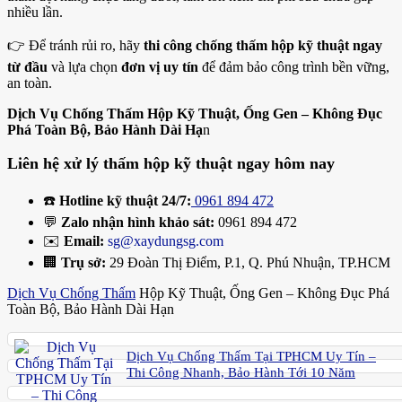
nhiều lần.
👉 Để tránh rủi ro, hãy
thi công chống thấm hộp kỹ thuật ngay
từ đầu
và lựa chọn
đơn vị uy tín
để đảm bảo công trình bền vững,
an toàn.
Dịch Vụ Chống Thấm Hộp Kỹ Thuật, Ống Gen – Không Đục
Phá Toàn Bộ, Bảo Hành Dài Hạ
n
Liên hệ xử lý thấm hộp kỹ thuật ngay hôm nay
☎️
Hotline kỹ thuật 24/7:
0961 894 472
💬
Zalo nhận hình khảo sát:
0961 894 472
✉️
Email:
sg@xaydungsg.com
🏢
Trụ sở:
29 Đoàn Thị Điểm, P.1, Q. Phú Nhuận, TP.HCM
Dịch Vụ Chống Thấm
Hộp Kỹ Thuật, Ống Gen – Không Đục Phá
Toàn Bộ, Bảo Hành Dài Hạn
Dịch Vụ Chống Thấm Tại TPHCM Uy Tín –
Thi Công Nhanh, Bảo Hành Tới 10 Năm