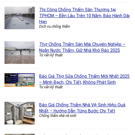
Thi Công Chống Thấm Sân Thượng tại
TPHCM – Bền Lâu Trên 10 Năm, Bảo Hành Dài
Hạn
Dịch vụ chống thấm
Thợ Chống Thấm Sàn Mái Chuyên Nghiệp –
Ngăn Nước Thấm, Giữ Nhà Khô Ráo 2025
Tư vấn kỹ thuật
Báo Giá Thợ Sửa Chống Thấm Mới Nhất 2025
– Minh Bạch, Chi Tiết, Không Phát Sinh
Tư vấn kỹ thuật
Báo Giá Chống Thấm Nhà Vệ Sinh Hiệu Quả
Nhất – Hướng Dẫn Từng Bước Chi Tiết
Chống thấm nhà vệ sinh