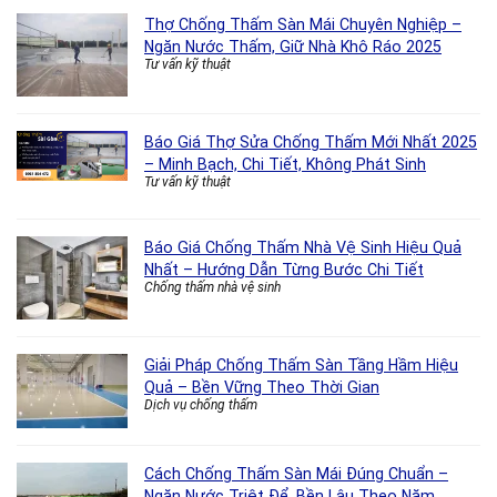
Thợ Chống Thấm Sàn Mái Chuyên Nghiệp –
Ngăn Nước Thấm, Giữ Nhà Khô Ráo 2025
Tư vấn kỹ thuật
Báo Giá Thợ Sửa Chống Thấm Mới Nhất 2025
– Minh Bạch, Chi Tiết, Không Phát Sinh
Tư vấn kỹ thuật
Báo Giá Chống Thấm Nhà Vệ Sinh Hiệu Quả
Nhất – Hướng Dẫn Từng Bước Chi Tiết
Chống thấm nhà vệ sinh
Giải Pháp Chống Thấm Sàn Tầng Hầm Hiệu
Quả – Bền Vững Theo Thời Gian
Dịch vụ chống thấm
Cách Chống Thấm Sàn Mái Đúng Chuẩn –
Ngăn Nước Triệt Để, Bền Lâu Theo Năm