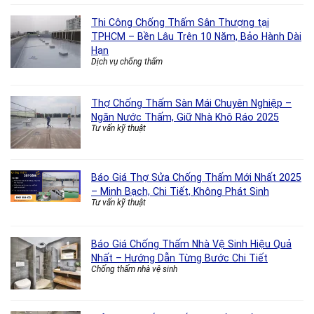
Thi Công Chống Thấm Sân Thượng tại
TPHCM – Bền Lâu Trên 10 Năm, Bảo Hành Dài
Hạn
Dịch vụ chống thấm
Thợ Chống Thấm Sàn Mái Chuyên Nghiệp –
Ngăn Nước Thấm, Giữ Nhà Khô Ráo 2025
Tư vấn kỹ thuật
Báo Giá Thợ Sửa Chống Thấm Mới Nhất 2025
– Minh Bạch, Chi Tiết, Không Phát Sinh
Tư vấn kỹ thuật
Báo Giá Chống Thấm Nhà Vệ Sinh Hiệu Quả
Nhất – Hướng Dẫn Từng Bước Chi Tiết
Chống thấm nhà vệ sinh