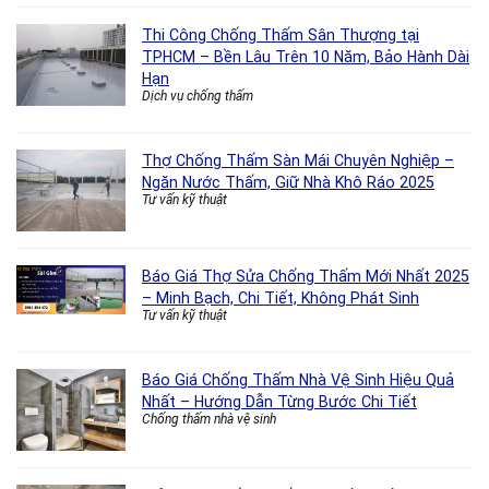
Thi Công Chống Thấm Sân Thượng tại
TPHCM – Bền Lâu Trên 10 Năm, Bảo Hành Dài
Hạn
Dịch vụ chống thấm
Thợ Chống Thấm Sàn Mái Chuyên Nghiệp –
Ngăn Nước Thấm, Giữ Nhà Khô Ráo 2025
Tư vấn kỹ thuật
Báo Giá Thợ Sửa Chống Thấm Mới Nhất 2025
– Minh Bạch, Chi Tiết, Không Phát Sinh
Tư vấn kỹ thuật
Báo Giá Chống Thấm Nhà Vệ Sinh Hiệu Quả
Nhất – Hướng Dẫn Từng Bước Chi Tiết
Chống thấm nhà vệ sinh