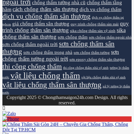
ngoài trời
chống thấm tường nhà cũ
chống thấm tầng
cách chống thấm sân thượng
hầm
dịch vụ chống thấm
dịch vụ chống thấm sân thượng
dịch vụ chống thấm tại
quy
giá chống thấm sân thượng
quy trình chống thấm sàn mái
tphcm
trình chống thấm sân thượng
sika
sika chống thấm sàn vệ sinh
chống thấm sân thượng
sơn chống thấm
sơn chống thấm ngoài nhà
sơn chống thấm sân
sơn chống thấm ngoài trời
thượng
sơn
sơn chống thấm trong nhà
sơn chống thấm tường
chống thấm tường ngoài trời
sơn epoxy chống thấm sân thượng
thi công chống thấm
thi công chống thấm nhà vệ sinh
tường bị thấm
vật liệu chống thấm
nước
vật liệu chống thấm nhà vệ sinh
vật liệu chống thấm sân thượng
xử lý tường bị thấm
nước
Copyright 2025 © Chongthamsaigon24h.com Design. All rights
reserved.