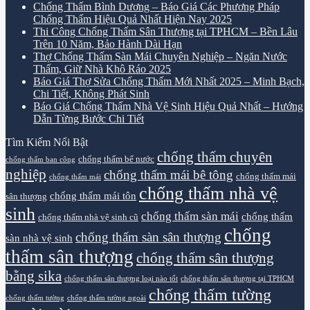
Chống Thấm Bình Dương – Báo Giá Các Phương Pháp
Chống Thấm Hiệu Quả Nhất Hiện Nay 2025
Thi Công Chống Thấm Sân Thượng tại TPHCM – Bền Lâu
Trên 10 Năm, Bảo Hành Dài Hạn
Thợ Chống Thấm Sàn Mái Chuyên Nghiệp – Ngăn Nước
Thấm, Giữ Nhà Khô Ráo 2025
Báo Giá Thợ Sửa Chống Thấm Mới Nhất 2025 – Minh Bạch,
Chi Tiết, Không Phát Sinh
Báo Giá Chống Thấm Nhà Vệ Sinh Hiệu Quả Nhất – Hướng
Dẫn Từng Bước Chi Tiết
Tìm Kiếm Nổi Bật
chống thấm chuyên
chống thấm bể nước
chống thấm ban công
nghiệp
chống thấm mái bê tông
chống thấm mái
chống thấm mái
chống thấm nhà vệ
chống thấm mái tôn
sân thượng
sinh
chống thấm sàn mái
chống thấm
chống thấm nhà vệ sinh cũ
chống
chống thấm sàn sân thượng
sàn nhà vệ sinh
thấm sân thượng
chống thấm sân thượng
bằng sika
chống thấm sân thượng loại nào tốt
chống thấm sân thượng tại TPHCM
chống thấm tường
chống thấm tường
chống thấm tường ngoài