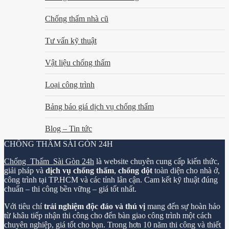
Chống thấm nhà cũ
Tư vấn kỹ thuật
Vật liệu chống thấm
Loại công trình
Bảng báo giá dịch vụ chống thấm
Blog – Tin tức
CHỐNG THẤM SÀI GÒN 24H
Chống Thấm Sài Gòn 24h
là website chuyên cung cấp kiến thức,
giải pháp và
dịch vụ chống thấm
,
chống dột
toàn diện cho nhà ở,
công trình tại TP.HCM và các tỉnh lân cận. Cam kết kỹ thuật đúng
chuẩn – thi công bền vững – giá tốt nhất.
Với tiêu chí
trải nghiệm độc đáo và thú vị
mang đến sự hoàn hảo
từ khâu tiếp nhận thi công cho đến bàn giao công trình một cách
chuyên nghiệp, giá tốt cho bạn. Trong hơn 10 năm thi công và thiết