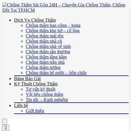
Dịch Vụ Chống Thấm
Chống thấm ban công – logia
Chống thấm khe hở – cổ ống
Chống thấm mái tôn
Chống thấm nhà cũ
Chống thấm nhà vệ sinh
Chống thấm sân thượng
Chống thấm tầng hầm
Chống thấm trần nhà
Chống thấm tường
Chống thấm bể nước – bồn chứa
Bảng Báo Giá
Kỹ Thuật Chống Thấm
Tư vấn kỹ thuật
Vật liệu chống thấm
Tin tức – Kinh nghiệm
Liên hệ
Giới thiệu