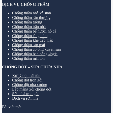
DỊCH VỤ CHỐNG THẤM
Chống thấm nhà vệ sinh
Chống thấm sân thượng
Chống thấm tường
Chống thấm trần nhà
Chống thấm bể nước, hồ cá
Chống thấm tầng hầm
Chống thấm khe tiếp giáp
Chống thấm sàn mái
Chống thấm cổ ống xuyên sàn
Chống thấm ban công -logia
Chống thấm mái tôn
CHỐNG DỘT – SỬA CHỮA NHÀ
Xử lý dột mái tôn
Chống dột trọn gói
Chống dột nhà xưởng
Lắp máng xối chống dột
Sửa nhà trọn gói
Dịch vụ sơn nhà
Bài viết mới