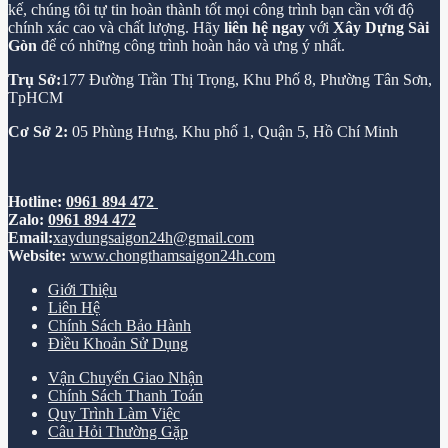
kế, chúng tôi tự tin hoàn thành tốt mọi công trình bạn cần với độ
chính xác cao và chất lượng. Hãy
liên hệ ngay
với
Xây Dựng Sài
Gòn
để có những công trình hoàn hảo và ưng ý nhất.
Trụ Sở:
177 Đường Trần Thị Trọng, Khu Phố 8, Phường Tân Sơn,
TpHCM
Cơ Sở 2:
05 Phùng Hưng, Khu phố 1, Quận 5, Hồ Chí Minh
Hotline:
0961 894 472
Zalo:
0961 894 472
Email:
xaydungsaigon24h@gmail.com
Website:
www.chongthamsaigon24h.com
Giới Thiệu
Liên Hệ
Chính Sách Bảo Hành
Điều Khoản Sử Dụng
Vận Chuyển Giao Nhận
Chính Sách Thanh Toán
Quy Trình Làm Việc
Câu Hỏi Thường Gặp