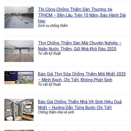
Thi Công Chống Thấm Sân Thượng tại
TPHCM – Bền Lâu Trên 10 Năm, Bảo Hành Dài
Hạn
Dịch vụ chống thấm
Thợ Chống Thấm Sàn Mái Chuyên Nghiệp –
Ngăn Nước Thấm, Giữ Nhà Khô Ráo 2025
Tư vấn kỹ thuật
Báo Giá Thợ Sửa Chống Thấm Mới Nhất 2025
– Minh Bạch, Chi Tiết, Không Phát Sinh
Tư vấn kỹ thuật
Báo Giá Chống Thấm Nhà Vệ Sinh Hiệu Quả
Nhất – Hướng Dẫn Từng Bước Chi Tiết
Chống thấm nhà vệ sinh