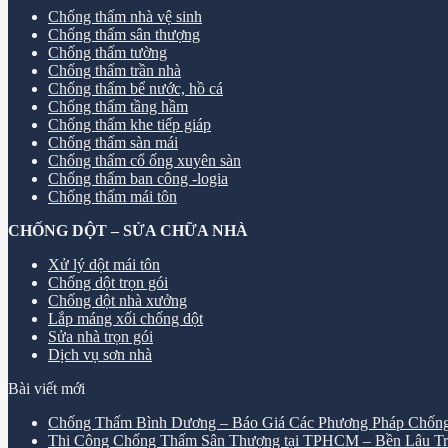
Chống thấm nhà vệ sinh
Chống thấm sân thượng
Chống thấm tường
Chống thấm trần nhà
Chống thấm bể nước, hồ cá
Chống thấm tầng hầm
Chống thấm khe tiếp giáp
Chống thấm sàn mái
Chống thấm cổ ống xuyên sàn
Chống thấm ban công -logia
Chống thấm mái tôn
CHỐNG DỘT – SỬA CHỮA NHÀ
Xử lý dột mái tôn
Chống dột trọn gói
Chống dột nhà xưởng
Lắp máng xối chống dột
Sửa nhà trọn gói
Dịch vụ sơn nhà
Bài viết mới
Chống Thấm Bình Dương – Báo Giá Các Phương Pháp Chống
Thi Công Chống Thấm Sân Thượng tại TPHCM – Bền Lâu Tr