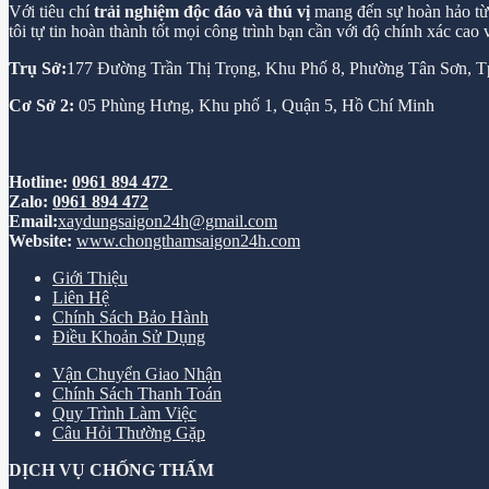
Với tiêu chí
trải nghiệm độc đáo và thú vị
mang đến sự hoàn hảo từ k
tôi tự tin hoàn thành tốt mọi công trình bạn cần với độ chính xác cao
Trụ Sở:
177 Đường Trần Thị Trọng, Khu Phố 8, Phường Tân Sơn,
Cơ Sở 2:
05 Phùng Hưng, Khu phố 1, Quận 5, Hồ Chí Minh
Hotline:
0961 894 472
Zalo:
0961 894 472
Email:
xaydungsaigon24h@gmail.com
Website:
www.chongthamsaigon24h.com
Giới Thiệu
Liên Hệ
Chính Sách Bảo Hành
Điều Khoản Sử Dụng
Vận Chuyển Giao Nhận
Chính Sách Thanh Toán
Quy Trình Làm Việc
Câu Hỏi Thường Gặp
DỊCH VỤ CHỐNG THẤM