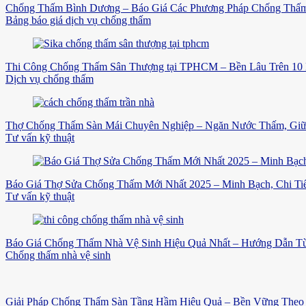
Chống Thấm Bình Dương – Báo Giá Các Phương Pháp Chống Thấm
Bảng báo giá dịch vụ chống thấm
Thi Công Chống Thấm Sân Thượng tại TPHCM – Bền Lâu Trên 10
Dịch vụ chống thấm
Thợ Chống Thấm Sàn Mái Chuyên Nghiệp – Ngăn Nước Thấm, Gi
Tư vấn kỹ thuật
Báo Giá Thợ Sửa Chống Thấm Mới Nhất 2025 – Minh Bạch, Chi Tiế
Tư vấn kỹ thuật
Báo Giá Chống Thấm Nhà Vệ Sinh Hiệu Quả Nhất – Hướng Dẫn Từ
Chống thấm nhà vệ sinh
Giải Pháp Chống Thấm Sàn Tầng Hầm Hiệu Quả – Bền Vững Theo 