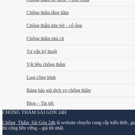
Chống thấm tầng hầm
Chống thấm khe hở – cổ ống
Chống thấm nhà cũ
Tư vấn kỹ thuật
Vật liệu chống thấm
Loại công trình
Bảng báo giá dịch vụ chống thấm
Blog – Tin tức
CHỐNG THẤM SÀI GÒN 24H
Chống Thấm Sài Gòn 24h
là website chuyên cung cấp kiến thức, gi
thi công bền vững – giá tốt nhất.