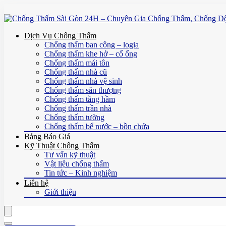
Dịch Vụ Chống Thấm
Chống thấm ban công – logia
Chống thấm khe hở – cổ ống
Chống thấm mái tôn
Chống thấm nhà cũ
Chống thấm nhà vệ sinh
Chống thấm sân thượng
Chống thấm tầng hầm
Chống thấm trần nhà
Chống thấm tường
Chống thấm bể nước – bồn chứa
Bảng Báo Giá
Kỹ Thuật Chống Thấm
Tư vấn kỹ thuật
Vật liệu chống thấm
Tin tức – Kinh nghiệm
Liên hệ
Giới thiệu