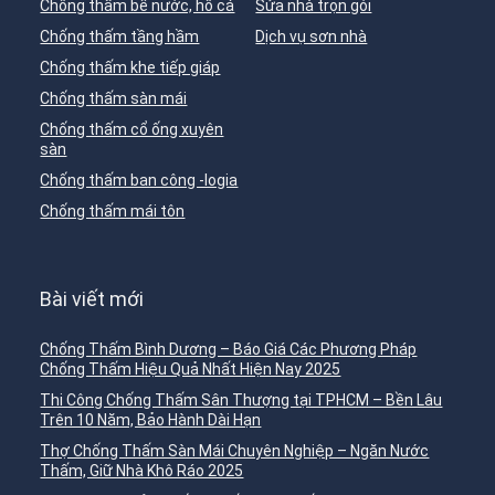
Chống thấm bể nước, hồ cá
Sửa nhà trọn gói
Chống thấm tầng hầm
Dịch vụ sơn nhà
Chống thấm khe tiếp giáp
Chống thấm sàn mái
Chống thấm cổ ống xuyên
sàn
Chống thấm ban công -logia
Chống thấm mái tôn
Bài viết mới
Chống Thấm Bình Dương – Báo Giá Các Phương Pháp
Chống Thấm Hiệu Quả Nhất Hiện Nay 2025
Thi Công Chống Thấm Sân Thượng tại TPHCM – Bền Lâu
Trên 10 Năm, Bảo Hành Dài Hạn
Thợ Chống Thấm Sàn Mái Chuyên Nghiệp – Ngăn Nước
Thấm, Giữ Nhà Khô Ráo 2025