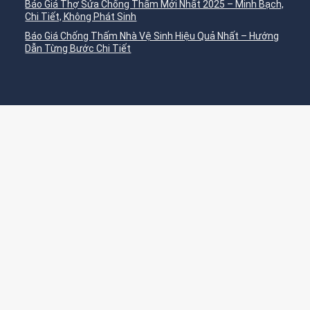
Báo Giá Thợ Sửa Chống Thấm Mới Nhất 2025 – Minh Bạch,
Chi Tiết, Không Phát Sinh
Báo Giá Chống Thấm Nhà Vệ Sinh Hiệu Quả Nhất – Hướng
Dẫn Từng Bước Chi Tiết