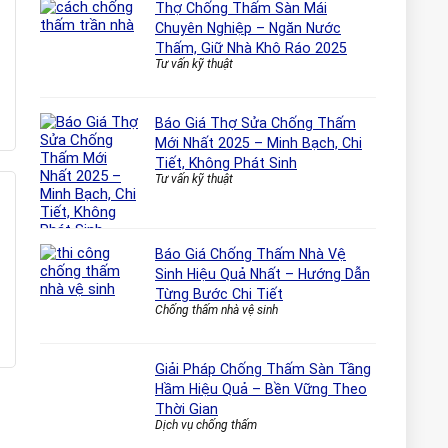
Thợ Chống Thấm Sàn Mái
Chuyên Nghiệp – Ngăn Nước
Thấm, Giữ Nhà Khô Ráo 2025
Tư vấn kỹ thuật
Báo Giá Thợ Sửa Chống Thấm
Mới Nhất 2025 – Minh Bạch, Chi
Tiết, Không Phát Sinh
Tư vấn kỹ thuật
Báo Giá Chống Thấm Nhà Vệ
Sinh Hiệu Quả Nhất – Hướng Dẫn
Từng Bước Chi Tiết
Chống thấm nhà vệ sinh
Giải Pháp Chống Thấm Sàn Tầng
Hầm Hiệu Quả – Bền Vững Theo
Thời Gian
Dịch vụ chống thấm