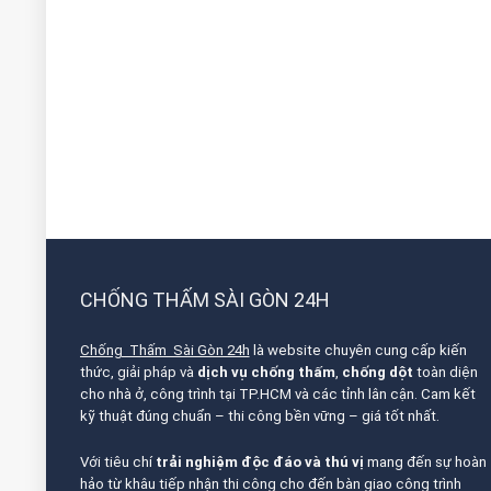
CHỐNG THẤM SÀI GÒN 24H
Chống Thấm Sài Gòn 24h
là website chuyên cung cấp kiến
thức, giải pháp và
dịch vụ chống thấm
,
chống dột
toàn diện
cho nhà ở, công trình tại TP.HCM và các tỉnh lân cận. Cam kết
kỹ thuật đúng chuẩn – thi công bền vững – giá tốt nhất.
Với tiêu chí
trải nghiệm độc đáo và thú vị
mang đến sự hoàn
hảo từ khâu tiếp nhận thi công cho đến bàn giao công trình