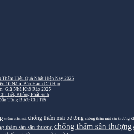
 Thấm Hiệu Quả Nhất Hiện Nay 2025
ên 10 Năm, Bảo Hành Dài Hạn
m, Giữ Nhà Khô Ráo 2025
i Tiết, Không Phát Sinh
ẫn Từng Bước Chi Tiết
ệp
chống thấm mái bê tông
c
chống thấm mái sân thượng
chống thấm mái
chống thấm sân thượng
g thấm sàn sân thượng