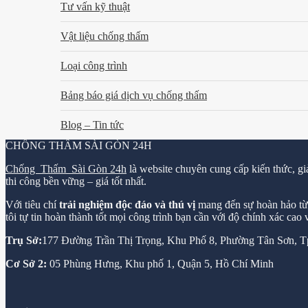
Tư vấn kỹ thuật
Vật liệu chống thấm
Loại công trình
Bảng báo giá dịch vụ chống thấm
Blog – Tin tức
CHỐNG THẤM SÀI GÒN 24H
Chống Thấm Sài Gòn 24h
là website chuyên cung cấp kiến thức, gi
thi công bền vững – giá tốt nhất.
Với tiêu chí
trải nghiệm độc đáo và thú vị
mang đến sự hoàn hảo từ k
tôi tự tin hoàn thành tốt mọi công trình bạn cần với độ chính xác cao
Trụ Sở:
177 Đường Trần Thị Trọng, Khu Phố 8, Phường Tân Sơn,
Cơ Sở 2:
05 Phùng Hưng, Khu phố 1, Quận 5, Hồ Chí Minh