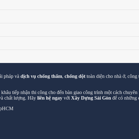
ải pháp và
dịch vụ chống thấm
,
chống dột
toàn diện cho nhà ở, công 
hâu tiếp nhận thi công cho đến bàn giao công trình một cách chuyên n
 và chất lượng. Hãy
liên hệ ngay
với
Xây Dựng Sài Gòn
để có những c
 TpHCM