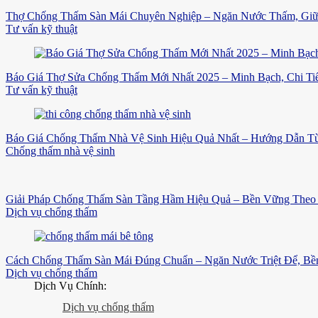
Thợ Chống Thấm Sàn Mái Chuyên Nghiệp – Ngăn Nước Thấm, Gi
Tư vấn kỹ thuật
Báo Giá Thợ Sửa Chống Thấm Mới Nhất 2025 – Minh Bạch, Chi Tiế
Tư vấn kỹ thuật
Báo Giá Chống Thấm Nhà Vệ Sinh Hiệu Quả Nhất – Hướng Dẫn Từ
Chống thấm nhà vệ sinh
Giải Pháp Chống Thấm Sàn Tầng Hầm Hiệu Quả – Bền Vững Theo 
Dịch vụ chống thấm
Cách Chống Thấm Sàn Mái Đúng Chuẩn – Ngăn Nước Triệt Để, B
Dịch vụ chống thấm
Dịch Vụ Chính:
Dịch vụ chống thấm