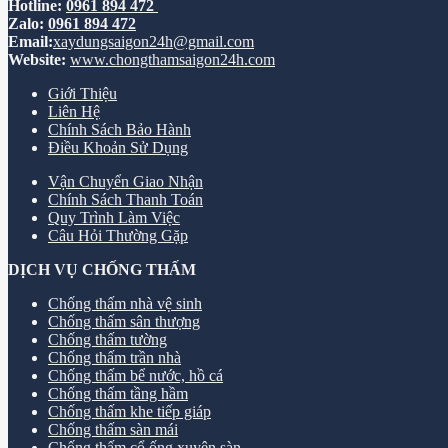
Hotline:
0961 894 472
Zalo:
0961 894 472
Email:
xaydungsaigon24h@gmail.com
Website:
www.chongthamsaigon24h.com
Giới Thiệu
Liên Hệ
Chính Sách Bảo Hành
Điều Khoản Sử Dụng
Vận Chuyển Giao Nhận
Chính Sách Thanh Toán
Quy Trình Làm Việc
Câu Hỏi Thường Gặp
DỊCH VỤ CHỐNG THẤM
Chống thấm nhà vệ sinh
Chống thấm sân thượng
Chống thấm tường
Chống thấm trần nhà
Chống thấm bể nước, hồ cá
Chống thấm tầng hầm
Chống thấm khe tiếp giáp
Chống thấm sàn mái
Chống thấm cổ ống xuyên sàn