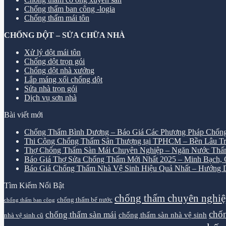
Chống thấm ban công -logia
Chống thấm mái tôn
CHỐNG DỘT – SỬA CHỮA NHÀ
Xử lý dột mái tôn
Chống dột trọn gói
Chống dột nhà xưởng
Lắp máng xối chống dột
Sửa nhà trọn gói
Dịch vụ sơn nhà
Bài viết mới
Chống Thấm Bình Dương – Báo Giá Các Phương Pháp Chống
Thi Công Chống Thấm Sân Thượng tại TPHCM – Bền Lâu Tr
Thợ Chống Thấm Sàn Mái Chuyên Nghiệp – Ngăn Nước Thấ
Báo Giá Thợ Sửa Chống Thấm Mới Nhất 2025 – Minh Bạch, Ch
Báo Giá Chống Thấm Nhà Vệ Sinh Hiệu Quả Nhất – Hướng D
Tìm Kiếm Nổi Bật
chống thấm chuyên nghi
chống thấm bể nước
chống thấm ban công
chốn
chống thấm sàn mái
chống thấm sàn nhà vệ sinh
nhà vệ sinh cũ