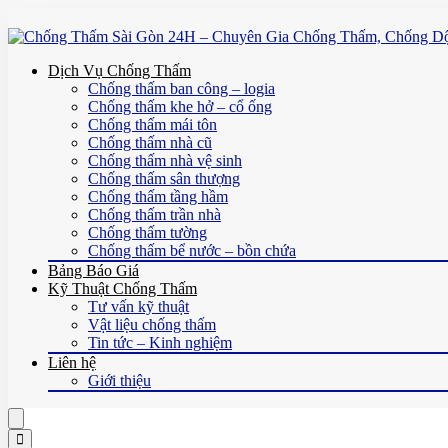
Dịch Vụ Chống Thấm
Chống thấm ban công – logia
Chống thấm khe hở – cổ ống
Chống thấm mái tôn
Chống thấm nhà cũ
Chống thấm nhà vệ sinh
Chống thấm sân thượng
Chống thấm tầng hầm
Chống thấm trần nhà
Chống thấm tường
Chống thấm bể nước – bồn chứa
Bảng Báo Giá
Kỹ Thuật Chống Thấm
Tư vấn kỹ thuật
Vật liệu chống thấm
Tin tức – Kinh nghiệm
Liên hệ
Giới thiệu