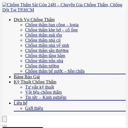
Dịch Vụ Chống Thấm
Chống thấm ban công – logia
Chống thấm khe hở – cổ ống
Chống thấm mái tôn
Chống thấm nhà cũ
Chống thấm nhà vệ sinh
Chống thấm sân thượng
Chống thấm tầng hầm
Chống thấm trần nhà
Chống thấm tường
Chống thấm bể nước – bồn chứa
Bảng Báo Giá
Kỹ Thuật Chống Thấm
Tư vấn kỹ thuật
Vật liệu chống thấm
Tin tức – Kinh nghiệm
Liên hệ
Giới thiệu