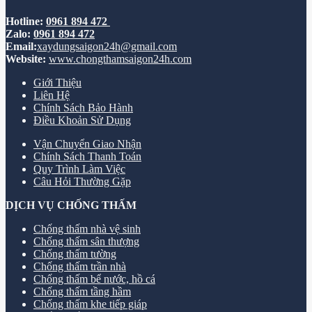
Hotline:
0961 894 472
Zalo:
0961 894 472
Email:
xaydungsaigon24h@gmail.com
Website:
www.chongthamsaigon24h.com
Giới Thiệu
Liên Hệ
Chính Sách Bảo Hành
Điều Khoản Sử Dụng
Vận Chuyển Giao Nhận
Chính Sách Thanh Toán
Quy Trình Làm Việc
Câu Hỏi Thường Gặp
DỊCH VỤ CHỐNG THẤM
Chống thấm nhà vệ sinh
Chống thấm sân thượng
Chống thấm tường
Chống thấm trần nhà
Chống thấm bể nước, hồ cá
Chống thấm tầng hầm
Chống thấm khe tiếp giáp