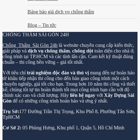
Bảng báo giá dịch vụ chống thấm
Blog – Tin tức
CHỐNG THẤM SÀI GÒN 24H
Chống Thấm Sài Gòn 24h
là website chuyên cung cấp kiến thức,
giải pháp và
dịch vụ chống thấm
,
chống dột
toàn diện cho nhà ở,
công trình tại TP.HCM và các tỉnh lân cận. Cam kết kỹ thuật đúng
chuẩn – thi công bền vững – giá tốt nhất.
Với tiêu chí
trải nghiệm độc đáo và thú vị
mang đến sự hoàn hảo
từ khâu tiếp nhận thi công cho đến bàn giao công trình một cách
chuyên nghiệp, giá tốt cho bạn. Trong hơn 10 năm thi công và thiết
kế, chúng tôi tự tin hoàn thành tốt mọi công trình bạn cần với độ
chính xác cao và chất lượng. Hãy
liên hệ ngay
với
Xây Dựng Sài
Gòn
để có những công trình hoàn hảo và ưng ý nhất.
Trụ Sở:
177 Đường Trần Thị Trọng, Khu Phố 8, Phường Tân Sơn,
TpHCM
Cơ Sở 2:
05 Phùng Hưng, Khu phố 1, Quận 5, Hồ Chí Minh