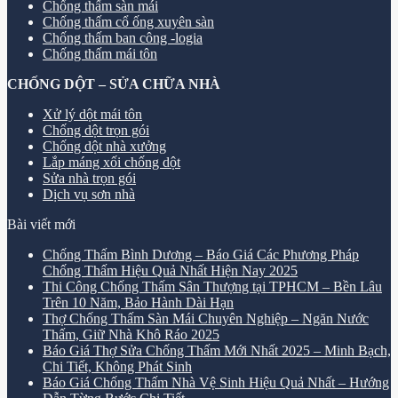
Chống thấm sàn mái
Chống thấm cổ ống xuyên sàn
Chống thấm ban công -logia
Chống thấm mái tôn
CHỐNG DỘT – SỬA CHỮA NHÀ
Xử lý dột mái tôn
Chống dột trọn gói
Chống dột nhà xưởng
Lắp máng xối chống dột
Sửa nhà trọn gói
Dịch vụ sơn nhà
Bài viết mới
Chống Thấm Bình Dương – Báo Giá Các Phương Pháp
Chống Thấm Hiệu Quả Nhất Hiện Nay 2025
Thi Công Chống Thấm Sân Thượng tại TPHCM – Bền Lâu
Trên 10 Năm, Bảo Hành Dài Hạn
Thợ Chống Thấm Sàn Mái Chuyên Nghiệp – Ngăn Nước
Thấm, Giữ Nhà Khô Ráo 2025
Báo Giá Thợ Sửa Chống Thấm Mới Nhất 2025 – Minh Bạch,
Chi Tiết, Không Phát Sinh
Báo Giá Chống Thấm Nhà Vệ Sinh Hiệu Quả Nhất – Hướng