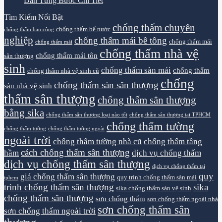
Dẫn Từng Bước Chi Tiết
Tìm Kiếm Nổi Bật
chống thấm chuyên
chống thấm bể nước
chống thấm ban công
nghiệp
chống thấm mái bê tông
chống thấm mái
chống thấm mái
chống thấm nhà vệ
chống thấm mái tôn
sân thượng
sinh
chống thấm sàn mái
chống thấm
chống thấm nhà vệ sinh cũ
chống
chống thấm sàn sân thượng
sàn nhà vệ sinh
thấm sân thượng
chống thấm sân thượng
bằng sika
chống thấm sân thượng loại nào tốt
chống thấm sân thượng tại TPHCM
chống thấm tường
chống thấm tường
chống thấm tường ngoài
ngoài trời
chống thấm tường nhà cũ
chống thấm tầng
cách chống thấm sân thượng
hầm
dịch vụ chống thấm
dịch vụ chống thấm sân thượng
dịch vụ chống thấm tại
quy
giá chống thấm sân thượng
quy trình chống thấm sàn mái
tphcm
trình chống thấm sân thượng
sika
sika chống thấm sàn vệ sinh
chống thấm sân thượng
sơn chống thấm
sơn chống thấm ngoài nhà
sơn chống thấm sân
sơn chống thấm ngoài trời