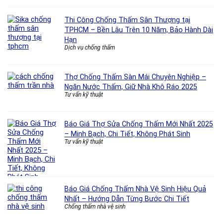
Thi Công Chống Thấm Sân Thượng tại
TPHCM – Bền Lâu Trên 10 Năm, Bảo Hành Dài
Hạn
Dịch vụ chống thấm
Thợ Chống Thấm Sàn Mái Chuyên Nghiệp –
Ngăn Nước Thấm, Giữ Nhà Khô Ráo 2025
Tư vấn kỹ thuật
Báo Giá Thợ Sửa Chống Thấm Mới Nhất 2025
– Minh Bạch, Chi Tiết, Không Phát Sinh
Tư vấn kỹ thuật
Báo Giá Chống Thấm Nhà Vệ Sinh Hiệu Quả
Nhất – Hướng Dẫn Từng Bước Chi Tiết
Chống thấm nhà vệ sinh