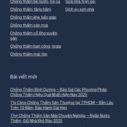
Chống thấm bể nước, hồ cá
Sửa nhà trọn gói
Chống thấm tầng hầm
Dịch vụ sơn nhà
Chống thấm khe tiếp giáp
Chống thấm sàn mái
Chống thấm cổ ống xuyên
sàn
Chống thấm ban công -logia
Chống thấm mái tôn
Bài viết mới
Chống Thấm Bình Dương – Báo Giá Các Phương Pháp
Chống Thấm Hiệu Quả Nhất Hiện Nay 2025
Thi Công Chống Thấm Sân Thượng tại TPHCM – Bền Lâu
Trên 10 Năm, Bảo Hành Dài Hạn
Thợ Chống Thấm Sàn Mái Chuyên Nghiệp – Ngăn Nước
Thấm, Giữ Nhà Khô Ráo 2025