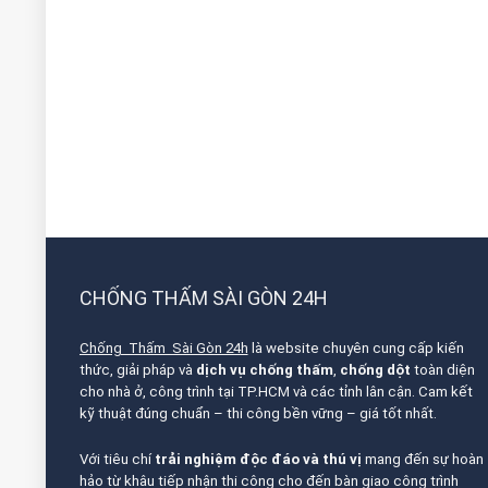
CHỐNG THẤM SÀI GÒN 24H
Chống Thấm Sài Gòn 24h
là website chuyên cung cấp kiến
thức, giải pháp và
dịch vụ chống thấm
,
chống dột
toàn diện
cho nhà ở, công trình tại TP.HCM và các tỉnh lân cận. Cam kết
kỹ thuật đúng chuẩn – thi công bền vững – giá tốt nhất.
Với tiêu chí
trải nghiệm độc đáo và thú vị
mang đến sự hoàn
hảo từ khâu tiếp nhận thi công cho đến bàn giao công trình