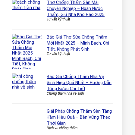
Thợ Chống Thấm Sàn Mái
Chuyên Nghiệp – Ngăn Nước
Thấm, Giữ Nhà Khô Ráo 2025
Tư vấn kỹ thuật
Báo Giá Thợ Sửa Chống Thấm
Mới Nhất 2025 – Minh Bạch, Chi
Tiết, Không Phát Sinh
Tư vấn kỹ thuật
Báo Giá Chống Thấm Nhà Vệ
Sinh Hiệu Quả Nhất – Hướng Dẫn
Từng Bước Chi Tiết
Chống thấm nhà vệ sinh
Giải Pháp Chống Thấm Sàn Tầng
Hầm Hiệu Quả – Bền Vững Theo
Thời Gian
Dịch vụ chống thấm