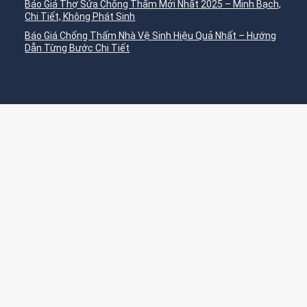
Báo Giá Thợ Sửa Chống Thấm Mới Nhất 2025 – Minh Bạch,
Chi Tiết, Không Phát Sinh
Báo Giá Chống Thấm Nhà Vệ Sinh Hiệu Quả Nhất – Hướng
Dẫn Từng Bước Chi Tiết