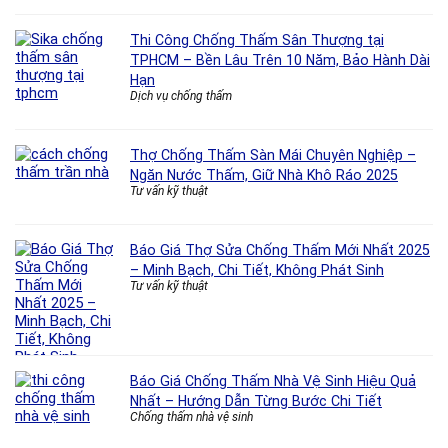
Thi Công Chống Thấm Sân Thượng tại
TPHCM – Bền Lâu Trên 10 Năm, Bảo Hành Dài
Hạn
Dịch vụ chống thấm
Thợ Chống Thấm Sàn Mái Chuyên Nghiệp –
Ngăn Nước Thấm, Giữ Nhà Khô Ráo 2025
Tư vấn kỹ thuật
Báo Giá Thợ Sửa Chống Thấm Mới Nhất 2025
– Minh Bạch, Chi Tiết, Không Phát Sinh
Tư vấn kỹ thuật
Báo Giá Chống Thấm Nhà Vệ Sinh Hiệu Quả
Nhất – Hướng Dẫn Từng Bước Chi Tiết
Chống thấm nhà vệ sinh