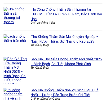
Thi Công Chống Thấm Sân Thượng tại
TPHCM – Bền Lâu Trên 10 Năm, Bảo Hành Dài
Hạn
Dịch vụ chống thấm
Thợ Chống Thấm Sàn Mái Chuyên Nghiệp –
Ngăn Nước Thấm, Giữ Nhà Khô Ráo 2025
Tư vấn kỹ thuật
Báo Giá Thợ Sửa Chống Thấm Mới Nhất 2025
– Minh Bạch, Chi Tiết, Không Phát Sinh
Tư vấn kỹ thuật
Báo Giá Chống Thấm Nhà Vệ Sinh Hiệu Quả
Nhất – Hướng Dẫn Từng Bước Chi Tiết
Chống thấm nhà vệ sinh