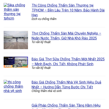
Thi Công Chống Thấm Sân Thượng tại
TPHCM – Bền Lâu Trên 10 Năm, Bảo Hành Dài
Hạn
Dịch vụ chống thấm
Thợ Chống Thấm Sàn Mái Chuyên Nghiệp –
Ngăn Nước Thấm, Giữ Nhà Khô Ráo 2025
Tư vấn kỹ thuật
Báo Giá Thợ Sửa Chống Thấm Mới Nhất 2025
– Minh Bạch, Chi Tiết, Không Phát Sinh
Tư vấn kỹ thuật
Báo Giá Chống Thấm Nhà Vệ Sinh Hiệu Quả
Nhất – Hướng Dẫn Từng Bước Chi Tiết
Chống thấm nhà vệ sinh
Giải Pháp Chống Thấm Sàn Tầng Hầm Hiệu