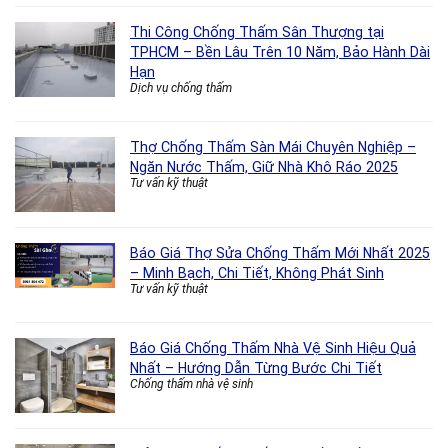
Thi Công Chống Thấm Sân Thượng tại
TPHCM – Bền Lâu Trên 10 Năm, Bảo Hành Dài
Hạn
Dịch vụ chống thấm
Thợ Chống Thấm Sàn Mái Chuyên Nghiệp –
Ngăn Nước Thấm, Giữ Nhà Khô Ráo 2025
Tư vấn kỹ thuật
Báo Giá Thợ Sửa Chống Thấm Mới Nhất 2025
– Minh Bạch, Chi Tiết, Không Phát Sinh
Tư vấn kỹ thuật
Báo Giá Chống Thấm Nhà Vệ Sinh Hiệu Quả
Nhất – Hướng Dẫn Từng Bước Chi Tiết
Chống thấm nhà vệ sinh