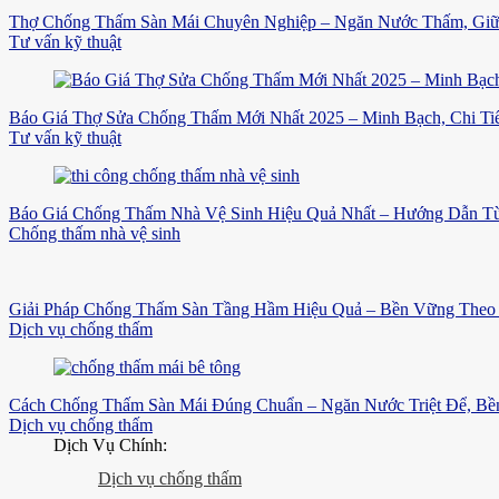
Thợ Chống Thấm Sàn Mái Chuyên Nghiệp – Ngăn Nước Thấm, Gi
Tư vấn kỹ thuật
Báo Giá Thợ Sửa Chống Thấm Mới Nhất 2025 – Minh Bạch, Chi Tiế
Tư vấn kỹ thuật
Báo Giá Chống Thấm Nhà Vệ Sinh Hiệu Quả Nhất – Hướng Dẫn Từ
Chống thấm nhà vệ sinh
Giải Pháp Chống Thấm Sàn Tầng Hầm Hiệu Quả – Bền Vững Theo 
Dịch vụ chống thấm
Cách Chống Thấm Sàn Mái Đúng Chuẩn – Ngăn Nước Triệt Để, B
Dịch vụ chống thấm
Dịch Vụ Chính:
Dịch vụ chống thấm