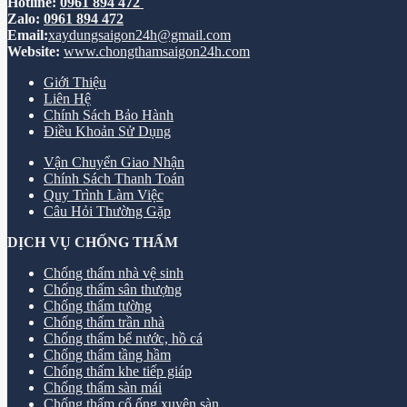
Hotline:
0961 894 472
Zalo:
0961 894 472
Email:
xaydungsaigon24h@gmail.com
Website:
www.chongthamsaigon24h.com
Giới Thiệu
Liên Hệ
Chính Sách Bảo Hành
Điều Khoản Sử Dụng
Vận Chuyển Giao Nhận
Chính Sách Thanh Toán
Quy Trình Làm Việc
Câu Hỏi Thường Gặp
DỊCH VỤ CHỐNG THẤM
Chống thấm nhà vệ sinh
Chống thấm sân thượng
Chống thấm tường
Chống thấm trần nhà
Chống thấm bể nước, hồ cá
Chống thấm tầng hầm
Chống thấm khe tiếp giáp
Chống thấm sàn mái
Chống thấm cổ ống xuyên sàn