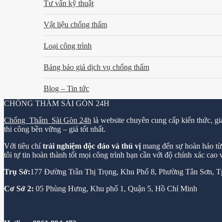
Tư vấn kỹ thuật
Vật liệu chống thấm
Loại công trình
Bảng báo giá dịch vụ chống thấm
Blog – Tin tức
CHỐNG THẤM SÀI GÒN 24H
Chống Thấm Sài Gòn 24h
là website chuyên cung cấp kiến thức, gi
thi công bền vững – giá tốt nhất.
Với tiêu chí
trải nghiệm độc đáo và thú vị
mang đến sự hoàn hảo từ k
tôi tự tin hoàn thành tốt mọi công trình bạn cần với độ chính xác cao
Trụ Sở:
177 Đường Trần Thị Trọng, Khu Phố 8, Phường Tân Sơn,
Cơ Sở 2:
05 Phùng Hưng, Khu phố 1, Quận 5, Hồ Chí Minh