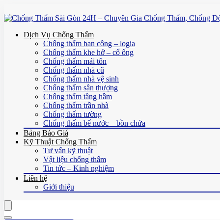
Dịch Vụ Chống Thấm
Chống thấm ban công – logia
Chống thấm khe hở – cổ ống
Chống thấm mái tôn
Chống thấm nhà cũ
Chống thấm nhà vệ sinh
Chống thấm sân thượng
Chống thấm tầng hầm
Chống thấm trần nhà
Chống thấm tường
Chống thấm bể nước – bồn chứa
Bảng Báo Giá
Kỹ Thuật Chống Thấm
Tư vấn kỹ thuật
Vật liệu chống thấm
Tin tức – Kinh nghiệm
Liên hệ
Giới thiệu