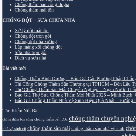
Chống thấm ban công -logia
Chống thấm mái tôn
CHỐNG DỘT – SỬA CHỮA NHÀ
Xử lý dột mái tôn
Chống dột trọn gói
Chống dột nhà xưởng
Lắp máng xối chống dột
Sửa nhà trọn gói
Dịch vụ sơn nhà
Bài viết mới
Chống Thấm Bình Dương – Báo Giá Các Phương Pháp Chống
Thi Công Chống Thấm Sân Thượng tại TPHCM – Bền Lâu Tr
Thợ Chống Thấm Sàn Mái Chuyên Nghiệp – Ngăn Nước Thấ
Báo Giá Thợ Sửa Chống Thấm Mới Nhất 2025 – Minh Bạch, Ch
Báo Giá Chống Thấm Nhà Vệ Sinh Hiệu Quả Nhất – Hướng D
Tìm Kiếm Nổi Bật
chống thấm chuyên nghi
chống thấm bể nước
chống thấm ban công
chốn
chống thấm sàn mái
chống thấm sàn nhà vệ sinh
nhà vệ sinh cũ