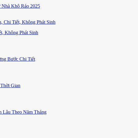
ữ Nhà Khô Ráo 2025
t, Không Phát Sinh
ng Bước Chi Tiết
Thời Gian
ền Lâu Theo Năm Tháng