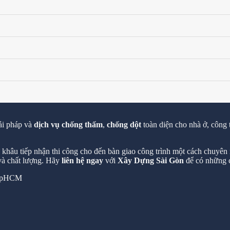
ải pháp và
dịch vụ chống thấm
,
chống dột
toàn diện cho nhà ở, công 
hâu tiếp nhận thi công cho đến bàn giao công trình một cách chuyên n
 và chất lượng. Hãy
liên hệ ngay
với
Xây Dựng Sài Gòn
để có những c
 TpHCM