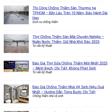
Thi Công Chống Thấm Sân Thượng tại
TPHCM – Bền Lâu Trên 10 Năm, Bảo Hành Dài
Hạn
Dịch vụ chống thấm
Thợ Chống Thấm Sàn Mái Chuyên Nghiệp –
Ngăn Nước Thấm, Giữ Nhà Khô Ráo 2025
Tư vấn kỹ thuật
Báo Giá Thợ Sửa Chống Thấm Mới Nhất 2025
– Minh Bạch, Chi Tiết, Không Phát Sinh
Tư vấn kỹ thuật
Báo Giá Chống Thấm Nhà Vệ Sinh Hiệu Quả
Nhất – Hướng Dẫn Từng Bước Chi Tiết
Chống thấm nhà vệ sinh