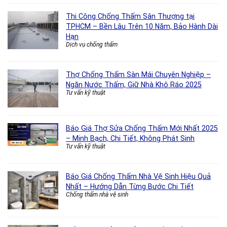
Thi Công Chống Thấm Sân Thượng tại
TPHCM – Bền Lâu Trên 10 Năm, Bảo Hành Dài
Hạn
Dịch vụ chống thấm
Thợ Chống Thấm Sàn Mái Chuyên Nghiệp –
Ngăn Nước Thấm, Giữ Nhà Khô Ráo 2025
Tư vấn kỹ thuật
Báo Giá Thợ Sửa Chống Thấm Mới Nhất 2025
– Minh Bạch, Chi Tiết, Không Phát Sinh
Tư vấn kỹ thuật
Báo Giá Chống Thấm Nhà Vệ Sinh Hiệu Quả
Nhất – Hướng Dẫn Từng Bước Chi Tiết
Chống thấm nhà vệ sinh