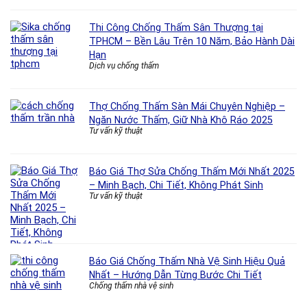
Thi Công Chống Thấm Sân Thượng tại
TPHCM – Bền Lâu Trên 10 Năm, Bảo Hành Dài
Hạn
Dịch vụ chống thấm
Thợ Chống Thấm Sàn Mái Chuyên Nghiệp –
Ngăn Nước Thấm, Giữ Nhà Khô Ráo 2025
Tư vấn kỹ thuật
Báo Giá Thợ Sửa Chống Thấm Mới Nhất 2025
– Minh Bạch, Chi Tiết, Không Phát Sinh
Tư vấn kỹ thuật
Báo Giá Chống Thấm Nhà Vệ Sinh Hiệu Quả
Nhất – Hướng Dẫn Từng Bước Chi Tiết
Chống thấm nhà vệ sinh