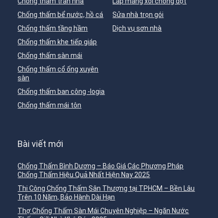
Chống thấm trần nhà
Lắp máng xối chống dột
Chống thấm bể nước, hồ cá
Sửa nhà trọn gói
Chống thấm tầng hầm
Dịch vụ sơn nhà
Chống thấm khe tiếp giáp
Chống thấm sàn mái
Chống thấm cổ ống xuyên
sàn
Chống thấm ban công -logia
Chống thấm mái tôn
Bài viết mới
Chống Thấm Bình Dương – Báo Giá Các Phương Pháp
Chống Thấm Hiệu Quả Nhất Hiện Nay 2025
Thi Công Chống Thấm Sân Thượng tại TPHCM – Bền Lâu
Trên 10 Năm, Bảo Hành Dài Hạn
Thợ Chống Thấm Sàn Mái Chuyên Nghiệp – Ngăn Nước