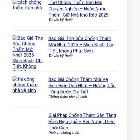
Thợ Chống Thấm Sàn Mái
Chuyên Nghiệp – Ngăn Nước
Thấm, Giữ Nhà Khô Ráo 2025
Tư vấn kỹ thuật
Báo Giá Thợ Sửa Chống Thấm
Mới Nhất 2025 – Minh Bạch, Chi
Tiết, Không Phát Sinh
Tư vấn kỹ thuật
Báo Giá Chống Thấm Nhà Vệ
Sinh Hiệu Quả Nhất – Hướng Dẫn
Từng Bước Chi Tiết
Chống thấm nhà vệ sinh
Giải Pháp Chống Thấm Sàn Tầng
Hầm Hiệu Quả – Bền Vững Theo
Thời Gian
Dịch vụ chống thấm