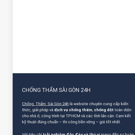
CHỐNG THẤM SÀI GÒN 24H
Chống Thấm Sài Gòn 24h
là website chuyên cung cấp kiến
thức, giải pháp và
dịch vụ chống thấm
,
chống dột
toàn diện
cho nhà ở, công trình tại TP.HCM và các tỉnh lân cận. Cam kết
kỹ thuật đúng chuẩn – thi công bền vững – giá tốt nhất.
Với tiêu chí
trải nghiệm độc đáo và thú vị
mang đến sự hoàn