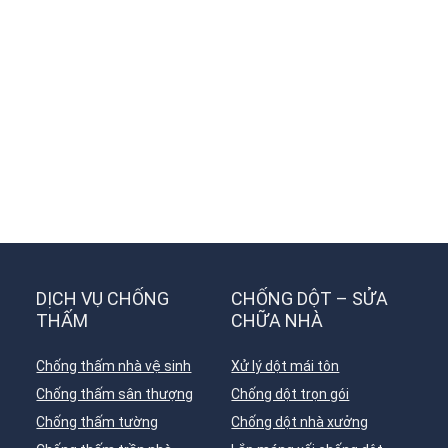
DỊCH VỤ CHỐNG
CHỐNG DỘT – SỬA
THẤM
CHỮA NHÀ
Chống thấm nhà vệ sinh
Xử lý dột mái tôn
Chống thấm sân thượng
Chống dột trọn gói
Chống thấm tường
Chống dột nhà xưởng