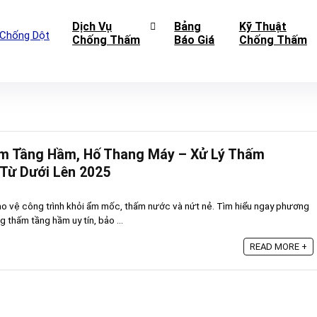
Dịch Vụ
Bảng
Kỹ Thuật
Chống Thấm
Báo Giá
Chống Thấm
m Tầng Hầm, Hố Thang Máy – Xử Lý Thấm
Từ Dưới Lên 2025
o vệ công trình khỏi ẩm mốc, thấm nước và nứt nẻ. Tìm hiểu ngay phương
g thấm tầng hầm uy tín, bảo ...
READ MORE +