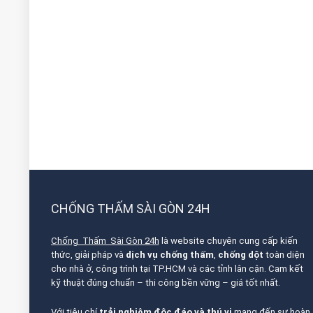
CHỐNG THẤM SÀI GÒN 24H
Chống Thấm Sài Gòn 24h
là website chuyên cung cấp kiến
thức, giải pháp và
dịch vụ chống thấm
,
chống dột
toàn diện
cho nhà ở, công trình tại TP.HCM và các tỉnh lân cận. Cam kết
kỹ thuật đúng chuẩn – thi công bền vững – giá tốt nhất.
Với tiêu chí
trải nghiệm độc đáo và thú vị
mang đến sự hoàn