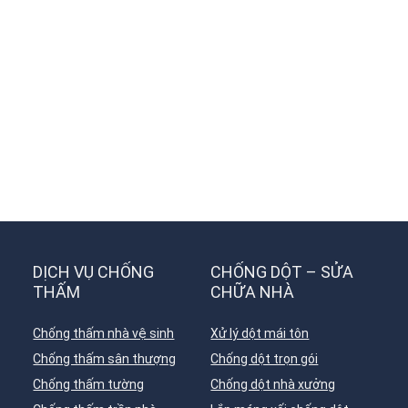
DỊCH VỤ CHỐNG
CHỐNG DỘT – SỬA
THẤM
CHỮA NHÀ
Chống thấm nhà vệ sinh
Xử lý dột mái tôn
Chống thấm sân thượng
Chống dột trọn gói
Chống thấm tường
Chống dột nhà xưởng