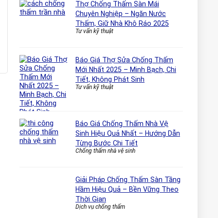
Thợ Chống Thấm Sàn Mái
Chuyên Nghiệp – Ngăn Nước
Thấm, Giữ Nhà Khô Ráo 2025
Tư vấn kỹ thuật
Báo Giá Thợ Sửa Chống Thấm
Mới Nhất 2025 – Minh Bạch, Chi
Tiết, Không Phát Sinh
Tư vấn kỹ thuật
Báo Giá Chống Thấm Nhà Vệ
Sinh Hiệu Quả Nhất – Hướng Dẫn
Từng Bước Chi Tiết
Chống thấm nhà vệ sinh
Giải Pháp Chống Thấm Sàn Tầng
Hầm Hiệu Quả – Bền Vững Theo
Thời Gian
Dịch vụ chống thấm