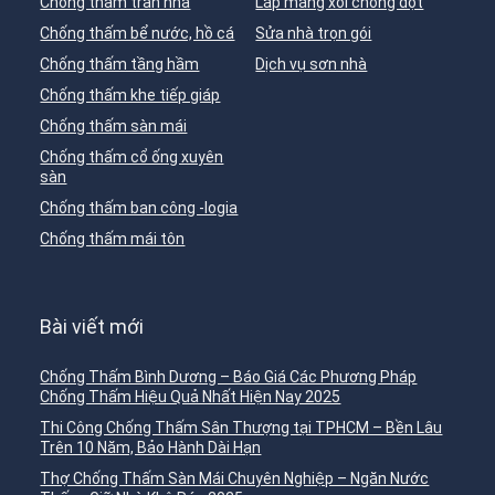
Chống thấm trần nhà
Lắp máng xối chống dột
Chống thấm bể nước, hồ cá
Sửa nhà trọn gói
Chống thấm tầng hầm
Dịch vụ sơn nhà
Chống thấm khe tiếp giáp
Chống thấm sàn mái
Chống thấm cổ ống xuyên
sàn
Chống thấm ban công -logia
Chống thấm mái tôn
Bài viết mới
Chống Thấm Bình Dương – Báo Giá Các Phương Pháp
Chống Thấm Hiệu Quả Nhất Hiện Nay 2025
Thi Công Chống Thấm Sân Thượng tại TPHCM – Bền Lâu
Trên 10 Năm, Bảo Hành Dài Hạn
Thợ Chống Thấm Sàn Mái Chuyên Nghiệp – Ngăn Nước