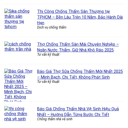
Thi Công Chống Thấm Sân Thượng tại
TPHCM – Bền Lâu Trên 10 Năm, Bảo Hành Dài
Hạn
Dịch vụ chống thấm
Thợ Chống Thấm Sàn Mái Chuyên Nghiệp –
Ngăn Nước Thấm, Giữ Nhà Khô Ráo 2025
Tư vấn kỹ thuật
Báo Giá Thợ Sửa Chống Thấm Mới Nhất 2025
– Minh Bạch, Chi Tiết, Không Phát Sinh
Tư vấn kỹ thuật
Báo Giá Chống Thấm Nhà Vệ Sinh Hiệu Quả
Nhất – Hướng Dẫn Từng Bước Chi Tiết
Chống thấm nhà vệ sinh