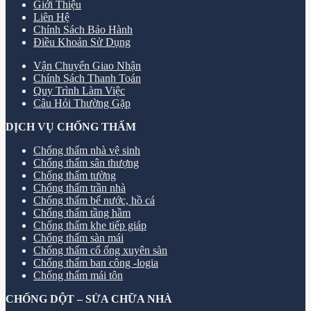
Giới Thiệu
Liên Hệ
Chính Sách Bảo Hành
Điều Khoản Sử Dụng
Vận Chuyển Giao Nhận
Chính Sách Thanh Toán
Quy Trình Làm Việc
Câu Hỏi Thường Gặp
DỊCH VỤ CHỐNG THẤM
Chống thấm nhà vệ sinh
Chống thấm sân thượng
Chống thấm tường
Chống thấm trần nhà
Chống thấm bể nước, hồ cá
Chống thấm tầng hầm
Chống thấm khe tiếp giáp
Chống thấm sàn mái
Chống thấm cổ ống xuyên sàn
Chống thấm ban công -logia
Chống thấm mái tôn
CHỐNG DỘT – SỬA CHỮA NHÀ