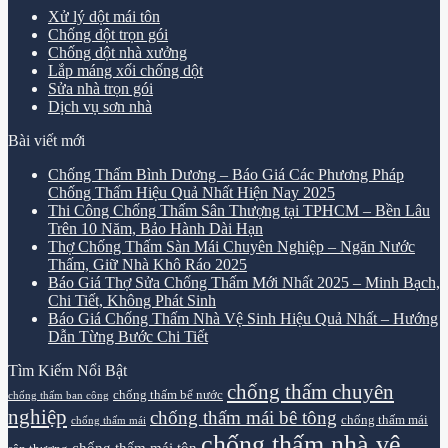
Xử lý dột mái tôn
Chống dột trọn gói
Chống dột nhà xưởng
Lắp máng xối chống dột
Sửa nhà trọn gói
Dịch vụ sơn nhà
Bài viết mới
Chống Thấm Bình Dương – Báo Giá Các Phương Pháp
Chống Thấm Hiệu Quả Nhất Hiện Nay 2025
Thi Công Chống Thấm Sân Thượng tại TPHCM – Bền Lâu
Trên 10 Năm, Bảo Hành Dài Hạn
Thợ Chống Thấm Sàn Mái Chuyên Nghiệp – Ngăn Nước
Thấm, Giữ Nhà Khô Ráo 2025
Báo Giá Thợ Sửa Chống Thấm Mới Nhất 2025 – Minh Bạch,
Chi Tiết, Không Phát Sinh
Báo Giá Chống Thấm Nhà Vệ Sinh Hiệu Quả Nhất – Hướng
Dẫn Từng Bước Chi Tiết
Tìm Kiếm Nổi Bật
chống thấm chuyên
chống thấm bể nước
chống thấm ban công
nghiệp
chống thấm mái bê tông
chống thấm mái
chống thấm mái
chống thấm nhà vệ
chống thấm mái tôn