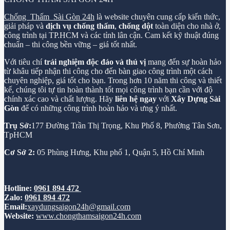
Chống Thấm Sài Gòn 24h
là website chuyên cung cấp kiến thức,
giải pháp và
dịch vụ chống thấm
,
chống dột
toàn diện cho nhà ở,
công trình tại TP.HCM và các tỉnh lân cận. Cam kết kỹ thuật đúng
chuẩn – thi công bền vững – giá tốt nhất.
Với tiêu chí
trải nghiệm độc đáo và thú vị
mang đến sự hoàn hảo
từ khâu tiếp nhận thi công cho đến bàn giao công trình một cách
chuyên nghiệp, giá tốt cho bạn. Trong hơn 10 năm thi công và thiết
kế, chúng tôi tự tin hoàn thành tốt mọi công trình bạn cần với độ
chính xác cao và chất lượng. Hãy
liên hệ ngay
với
Xây Dựng Sài
Gòn
để có những công trình hoàn hảo và ưng ý nhất.
Trụ Sở:
177 Đường Trần Thị Trọng, Khu Phố 8, Phường Tân Sơn,
TpHCM
Cơ Sở 2:
05 Phùng Hưng, Khu phố 1, Quận 5, Hồ Chí Minh
Hotline:
0961 894 472
Zalo:
0961 894 472
Email:
xaydungsaigon24h@gmail.com
Website:
www.chongthamsaigon24h.com