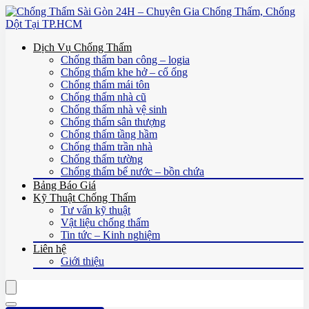
Dịch Vụ Chống Thấm
Chống thấm ban công – logia
Chống thấm khe hở – cổ ống
Chống thấm mái tôn
Chống thấm nhà cũ
Chống thấm nhà vệ sinh
Chống thấm sân thượng
Chống thấm tầng hầm
Chống thấm trần nhà
Chống thấm tường
Chống thấm bể nước – bồn chứa
Bảng Báo Giá
Kỹ Thuật Chống Thấm
Tư vấn kỹ thuật
Vật liệu chống thấm
Tin tức – Kinh nghiệm
Liên hệ
Giới thiệu