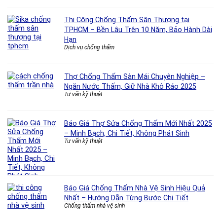
Thi Công Chống Thấm Sân Thượng tại
TPHCM – Bền Lâu Trên 10 Năm, Bảo Hành Dài
Hạn
Dịch vụ chống thấm
Thợ Chống Thấm Sàn Mái Chuyên Nghiệp –
Ngăn Nước Thấm, Giữ Nhà Khô Ráo 2025
Tư vấn kỹ thuật
Báo Giá Thợ Sửa Chống Thấm Mới Nhất 2025
– Minh Bạch, Chi Tiết, Không Phát Sinh
Tư vấn kỹ thuật
Báo Giá Chống Thấm Nhà Vệ Sinh Hiệu Quả
Nhất – Hướng Dẫn Từng Bước Chi Tiết
Chống thấm nhà vệ sinh