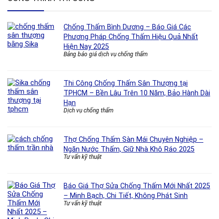
Chống Thấm Bình Dương – Báo Giá Các
Phương Pháp Chống Thấm Hiệu Quả Nhất
Hiện Nay 2025
Bảng báo giá dịch vụ chống thấm
Thi Công Chống Thấm Sân Thượng tại
TPHCM – Bền Lâu Trên 10 Năm, Bảo Hành Dài
Hạn
Dịch vụ chống thấm
Thợ Chống Thấm Sàn Mái Chuyên Nghiệp –
Ngăn Nước Thấm, Giữ Nhà Khô Ráo 2025
Tư vấn kỹ thuật
Báo Giá Thợ Sửa Chống Thấm Mới Nhất 2025
– Minh Bạch, Chi Tiết, Không Phát Sinh
Tư vấn kỹ thuật