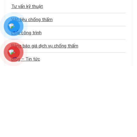
Tư vấn kỹ thuật
Vật liệu chống thấm
Loại công trình
Bảng báo giá dịch vụ chống thấm
Blog – Tin tức
CHỐNG THẤM SÀI GÒN 24H
Chống Thấm Sài Gòn 24h
là website chuyên cung cấp kiến thức, giải
pháp và
dịch vụ chống thấm
,
chống dột
toàn diện cho nhà ở, công
trình tại TP.HCM và các tỉnh lân cận. Cam kết kỹ thuật đúng chuẩn – thi