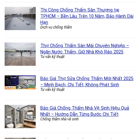
Thi Công Chống Thấm Sân Thượng tại
TPHCM – Bền Lâu Trên 10 Năm, Bảo Hành Dài
Hạn
Dịch vụ chống thấm
Thợ Chống Thấm Sàn Mái Chuyên Nghiệp –
Ngăn Nước Thấm, Giữ Nhà Khô Ráo 2025
Tư vấn kỹ thuật
Báo Giá Thợ Sửa Chống Thấm Mới Nhất 2025
– Minh Bạch, Chi Tiết, Không Phát Sinh
Tư vấn kỹ thuật
Báo Giá Chống Thấm Nhà Vệ Sinh Hiệu Quả
Nhất – Hướng Dẫn Từng Bước Chi Tiết
Chống thấm nhà vệ sinh