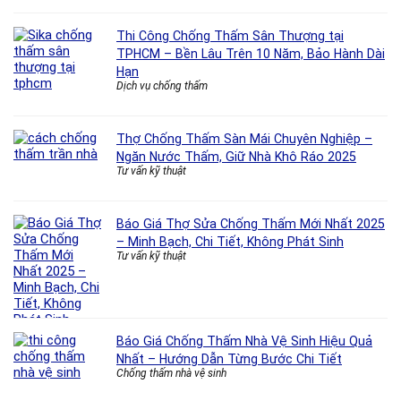
Thi Công Chống Thấm Sân Thượng tại
TPHCM – Bền Lâu Trên 10 Năm, Bảo Hành Dài
Hạn
Dịch vụ chống thấm
Thợ Chống Thấm Sàn Mái Chuyên Nghiệp –
Ngăn Nước Thấm, Giữ Nhà Khô Ráo 2025
Tư vấn kỹ thuật
Báo Giá Thợ Sửa Chống Thấm Mới Nhất 2025
– Minh Bạch, Chi Tiết, Không Phát Sinh
Tư vấn kỹ thuật
Báo Giá Chống Thấm Nhà Vệ Sinh Hiệu Quả
Nhất – Hướng Dẫn Từng Bước Chi Tiết
Chống thấm nhà vệ sinh