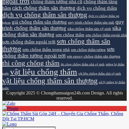
ngoài trời
chống thấm tường nhà cũ
chống thấm tầng
cách chống thấm sân thượng
hầm
dịch vụ chống thấm
dịch vụ chống thấm sân thượng
dịch vụ chống thấm tại
quy
giá chống thấm sân thượng
quy trình chống thấm sàn mái
tphcm
trình chống thấm sân thượng
sika
sika chống thấm sàn vệ sinh
chống thấm sân thượng
sơn chống thấm
sơn chống thấm ngoài nhà
sơn chống thấm sân
sơn chống thấm ngoài trời
thượng
sơn
sơn chống thấm trong nhà
sơn chống thấm tường
chống thấm tường ngoài trời
sơn epoxy chống thấm sân thượng
thi công chống thấm
thi công chống thấm nhà vệ sinh
tường bị thấm
vật liệu chống thấm
nước
vật liệu chống thấm nhà vệ sinh
vật liệu chống thấm sân thượng
xử lý tường bị thấm
nước
Copyright 2025 © Chongthamsaigon24h.com Design. All rights
reserved.