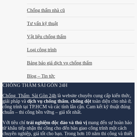
Chống thấm nhà cũ
Tư vấn kỹ thuật
Vật liệu chống thấm
Loại công trình
Bảng báo giá dịch vụ chống thấm
Blog – Tin tức
CHỐNG THẤM SÀI GÒN 24H
Chống Thấm Sài Gòn 24h
là website chuyên cung cấp kiến thức,
giải pháp và
dịch vụ chống thấm
,
chống dột
toàn diện cho nhà ở,
công trình tại TP.HCM và các tỉnh lân cận. Cam kết kỹ thuật đúng
chuẩn – thi công bền vững – giá tốt nhất.
Với tiêu chí
trải nghiệm độc đáo và thú vị
mang đến sự hoàn hảo
từ khâu tiếp nhận thi công cho đến bàn giao công trình một cách
chuyên nghiệp, giá tốt cho bạn. Trong hơn 10 năm thi công và thiết