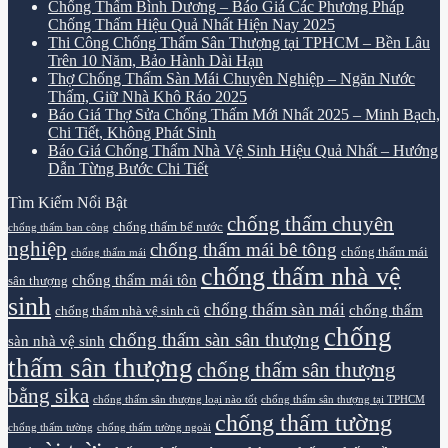
Chống Thấm Bình Dương – Báo Giá Các Phương Pháp
Chống Thấm Hiệu Quả Nhất Hiện Nay 2025
Thi Công Chống Thấm Sân Thượng tại TPHCM – Bền Lâu
Trên 10 Năm, Bảo Hành Dài Hạn
Thợ Chống Thấm Sàn Mái Chuyên Nghiệp – Ngăn Nước
Thấm, Giữ Nhà Khô Ráo 2025
Báo Giá Thợ Sửa Chống Thấm Mới Nhất 2025 – Minh Bạch,
Chi Tiết, Không Phát Sinh
Báo Giá Chống Thấm Nhà Vệ Sinh Hiệu Quả Nhất – Hướng
Dẫn Từng Bước Chi Tiết
Tìm Kiếm Nổi Bật
chống thấm chuyên
chống thấm bể nước
chống thấm ban công
nghiệp
chống thấm mái bê tông
chống thấm mái
chống thấm mái
chống thấm nhà vệ
chống thấm mái tôn
sân thượng
sinh
chống thấm sàn mái
chống thấm
chống thấm nhà vệ sinh cũ
chống
chống thấm sàn sân thượng
sàn nhà vệ sinh
thấm sân thượng
chống thấm sân thượng
bằng sika
chống thấm sân thượng loại nào tốt
chống thấm sân thượng tại TPHCM
chống thấm tường
chống thấm tường
chống thấm tường ngoài