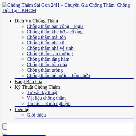
Dịch Vụ Chống Thấm
Chống thấm ban công – logia
Chống thấm khe hở – cổ ống
Chống thấm mái tôn
Chống thấm nhà cũ
Chống thấm nhà vệ sinh
Chống thấm sân thượng
Chống thấm tầng hầm
Chống thấm trần nhà
Chống thấm tường
Chống thấm bể nước – bồn chứa
Bảng Báo Giá
Kỹ Thuật Chống Thấm
Tư vấn kỹ thuật
Vật liệu chống thấm
Tin tức – Kinh nghiệm
Liên hệ
Giới thiệu