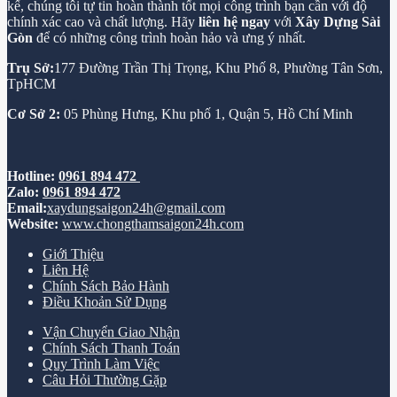
kế, chúng tôi tự tin hoàn thành tốt mọi công trình bạn cần với độ
chính xác cao và chất lượng. Hãy
liên hệ ngay
với
Xây Dựng Sài
Gòn
để có những công trình hoàn hảo và ưng ý nhất.
Trụ Sở:
177 Đường Trần Thị Trọng, Khu Phố 8, Phường Tân Sơn,
TpHCM
Cơ Sở 2:
05 Phùng Hưng, Khu phố 1, Quận 5, Hồ Chí Minh
Hotline:
0961 894 472
Zalo:
0961 894 472
Email:
xaydungsaigon24h@gmail.com
Website:
www.chongthamsaigon24h.com
Giới Thiệu
Liên Hệ
Chính Sách Bảo Hành
Điều Khoản Sử Dụng
Vận Chuyển Giao Nhận
Chính Sách Thanh Toán
Quy Trình Làm Việc
Câu Hỏi Thường Gặp