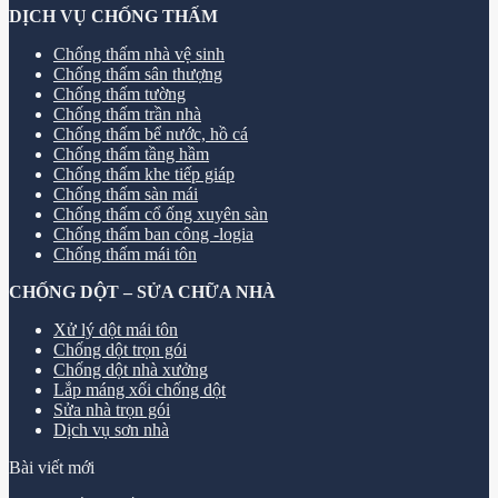
DỊCH VỤ CHỐNG THẤM
Chống thấm nhà vệ sinh
Chống thấm sân thượng
Chống thấm tường
Chống thấm trần nhà
Chống thấm bể nước, hồ cá
Chống thấm tầng hầm
Chống thấm khe tiếp giáp
Chống thấm sàn mái
Chống thấm cổ ống xuyên sàn
Chống thấm ban công -logia
Chống thấm mái tôn
CHỐNG DỘT – SỬA CHỮA NHÀ
Xử lý dột mái tôn
Chống dột trọn gói
Chống dột nhà xưởng
Lắp máng xối chống dột
Sửa nhà trọn gói
Dịch vụ sơn nhà
Bài viết mới