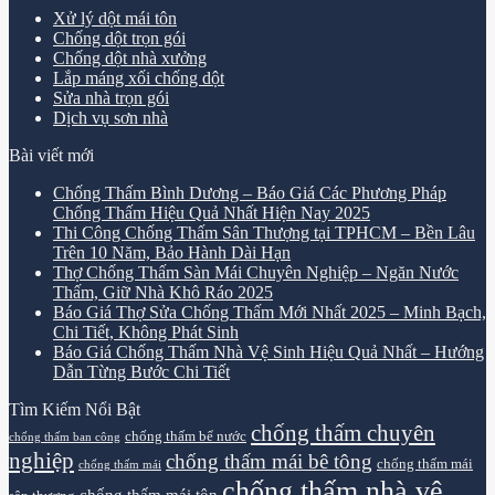
Xử lý dột mái tôn
Chống dột trọn gói
Chống dột nhà xưởng
Lắp máng xối chống dột
Sửa nhà trọn gói
Dịch vụ sơn nhà
Bài viết mới
Chống Thấm Bình Dương – Báo Giá Các Phương Pháp
Chống Thấm Hiệu Quả Nhất Hiện Nay 2025
Thi Công Chống Thấm Sân Thượng tại TPHCM – Bền Lâu
Trên 10 Năm, Bảo Hành Dài Hạn
Thợ Chống Thấm Sàn Mái Chuyên Nghiệp – Ngăn Nước
Thấm, Giữ Nhà Khô Ráo 2025
Báo Giá Thợ Sửa Chống Thấm Mới Nhất 2025 – Minh Bạch,
Chi Tiết, Không Phát Sinh
Báo Giá Chống Thấm Nhà Vệ Sinh Hiệu Quả Nhất – Hướng
Dẫn Từng Bước Chi Tiết
Tìm Kiếm Nổi Bật
chống thấm chuyên
chống thấm bể nước
chống thấm ban công
nghiệp
chống thấm mái bê tông
chống thấm mái
chống thấm mái
chống thấm nhà vệ
chống thấm mái tôn