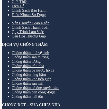
Giới Thiệu
Liên Hệ
Chính Sách Bảo Hành
Điều Khoản Sử Dụng
Vận Chuyển Giao Nhận
Chính Sách Thanh Toán
Quy Trình Làm Việc
Câu Hỏi Thường Gặp
DỊCH VỤ CHỐNG THẤM
Chống thấm nhà vệ sinh
Chống thấm sân thượng
Chống thấm tường
Chống thấm trần nhà
Chống thấm bể nước, hồ cá
Chống thấm tầng hầm
Chống thấm khe tiếp giáp
Chống thấm sàn mái
Chống thấm cổ ống xuyên sàn
Chống thấm ban công -logia
Chống thấm mái tôn
CHỐNG DỘT – SỬA CHỮA NHÀ