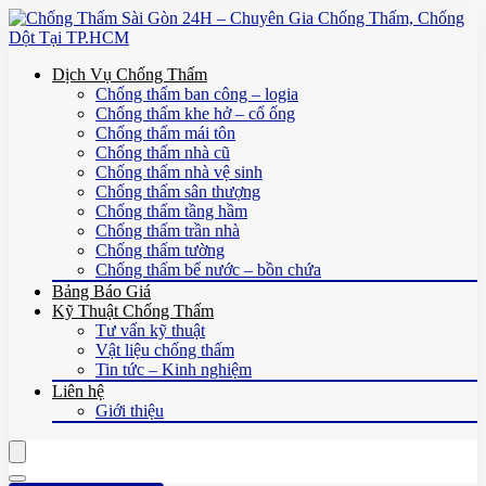
Dịch Vụ Chống Thấm
Chống thấm ban công – logia
Chống thấm khe hở – cổ ống
Chống thấm mái tôn
Chống thấm nhà cũ
Chống thấm nhà vệ sinh
Chống thấm sân thượng
Chống thấm tầng hầm
Chống thấm trần nhà
Chống thấm tường
Chống thấm bể nước – bồn chứa
Bảng Báo Giá
Kỹ Thuật Chống Thấm
Tư vấn kỹ thuật
Vật liệu chống thấm
Tin tức – Kinh nghiệm
Liên hệ
Giới thiệu