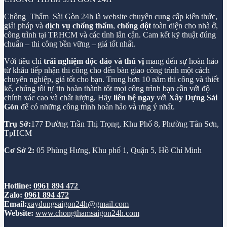
Chống Thấm Sài Gòn 24h
là website chuyên cung cấp kiến thức,
giải pháp và
dịch vụ chống thấm
,
chống dột
toàn diện cho nhà ở,
công trình tại TP.HCM và các tỉnh lân cận. Cam kết kỹ thuật đúng
chuẩn – thi công bền vững – giá tốt nhất.
Với tiêu chí
trải nghiệm độc đáo và thú vị
mang đến sự hoàn hảo
từ khâu tiếp nhận thi công cho đến bàn giao công trình một cách
chuyên nghiệp, giá tốt cho bạn. Trong hơn 10 năm thi công và thiết
kế, chúng tôi tự tin hoàn thành tốt mọi công trình bạn cần với độ
chính xác cao và chất lượng. Hãy
liên hệ ngay
với
Xây Dựng Sài
Gòn
để có những công trình hoàn hảo và ưng ý nhất.
Trụ Sở:
177 Đường Trần Thị Trọng, Khu Phố 8, Phường Tân Sơn,
TpHCM
Cơ Sở 2:
05 Phùng Hưng, Khu phố 1, Quận 5, Hồ Chí Minh
Hotline:
0961 894 472
Zalo:
0961 894 472
Email:
xaydungsaigon24h@gmail.com
Website:
www.chongthamsaigon24h.com