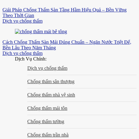
Giải Pháp Chống Thấm Sàn Tầng Hầm Hiệu Quả – Bền Vững
Theo Thời Gian
Dịch vụ chống thấm
Cách Chống Thấm Sàn Mái Đúng Chuẩn – Ngăn Nước Triệt Để,
Bền Lâu Theo Năm Tháng
Dịch vụ chống thấm
Dịch Vụ Chính:
Dịch vụ chống thấm
Chống thấm sân thượng
Chống thấm nhà vệ sinh
Chống thấm mái tôn
Chống thấm tường
Chống thấm trần nhà