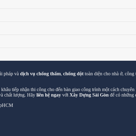
ải pháp và
dịch vụ chống thấm
,
chống dột
toàn diện cho nhà ở, công 
hâu tiếp nhận thi công cho đến bàn giao công trình một cách chuyên n
 và chất lượng. Hãy
liên hệ ngay
với
Xây Dựng Sài Gòn
để có những c
 TpHCM