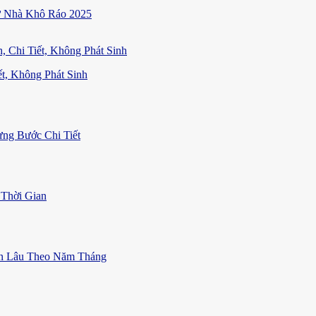
ữ Nhà Khô Ráo 2025
t, Không Phát Sinh
ng Bước Chi Tiết
Thời Gian
ền Lâu Theo Năm Tháng