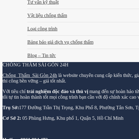
Tư vấn kỹ thuật
Vật liệu chống thấm
Loại công trình
Bảng báo giá dịch vụ chống thấm
Blog – Tin tức
CHỐNG THẤM SÀI GÒN 24H
Chống Thấm Sài Gòn 24h
là website chuyên cung cấp kiến thức, gi
thi công bền vững – giá tốt nhất.
Với tiêu chí
trải nghiệm độc đáo và thú vị
mang đến sự hoàn hảo từ k
tôi tự tin hoàn thành tốt mọi công trình bạn cần với độ chính xác cao
Trụ Sở:
177 Đường Trần Thị Trọng, Khu Phố 8, Phường Tân Sơn,
Cơ Sở 2:
05 Phùng Hưng, Khu phố 1, Quận 5, Hồ Chí Minh