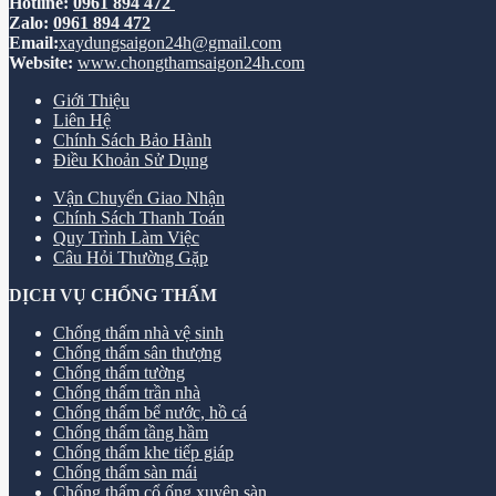
Hotline:
0961 894 472
Zalo:
0961 894 472
Email:
xaydungsaigon24h@gmail.com
Website:
www.chongthamsaigon24h.com
Giới Thiệu
Liên Hệ
Chính Sách Bảo Hành
Điều Khoản Sử Dụng
Vận Chuyển Giao Nhận
Chính Sách Thanh Toán
Quy Trình Làm Việc
Câu Hỏi Thường Gặp
DỊCH VỤ CHỐNG THẤM
Chống thấm nhà vệ sinh
Chống thấm sân thượng
Chống thấm tường
Chống thấm trần nhà
Chống thấm bể nước, hồ cá
Chống thấm tầng hầm
Chống thấm khe tiếp giáp
Chống thấm sàn mái
Chống thấm cổ ống xuyên sàn