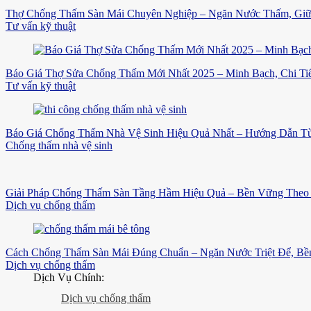
Thợ Chống Thấm Sàn Mái Chuyên Nghiệp – Ngăn Nước Thấm, Gi
Tư vấn kỹ thuật
Báo Giá Thợ Sửa Chống Thấm Mới Nhất 2025 – Minh Bạch, Chi Tiế
Tư vấn kỹ thuật
Báo Giá Chống Thấm Nhà Vệ Sinh Hiệu Quả Nhất – Hướng Dẫn Từ
Chống thấm nhà vệ sinh
Giải Pháp Chống Thấm Sàn Tầng Hầm Hiệu Quả – Bền Vững Theo 
Dịch vụ chống thấm
Cách Chống Thấm Sàn Mái Đúng Chuẩn – Ngăn Nước Triệt Để, B
Dịch vụ chống thấm
Dịch Vụ Chính:
Dịch vụ chống thấm