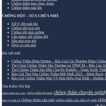
Chống thấm ban công -logia
Chống thấm mái tôn
CHỐNG DỘT – SỬA CHỮA NHÀ
Xử lý dột mái tôn
Chống dột trọn gói
Chống dột nhà xưởng
Lắp máng xối chống dột
Sửa nhà trọn gói
Dịch vụ sơn nhà
Bài viết mới
Chống Thấm Bình Dương – Báo Giá Các Phương Pháp Chống
Thi Công Chống Thấm Sân Thượng tại TPHCM – Bền Lâu Tr
Thợ Chống Thấm Sàn Mái Chuyên Nghiệp – Ngăn Nước Thấ
Báo Giá Thợ Sửa Chống Thấm Mới Nhất 2025 – Minh Bạch, Ch
Báo Giá Chống Thấm Nhà Vệ Sinh Hiệu Quả Nhất – Hướng D
Tìm Kiếm Nổi Bật
chống thấm chuyên nghi
chống thấm bể nước
chống thấm ban công
chốn
chống thấm sàn mái
chống thấm sàn nhà vệ sinh
nhà vệ sinh cũ