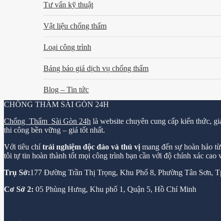
Tư vấn kỹ thuật
Vật liệu chống thấm
Loại công trình
Bảng báo giá dịch vụ chống thấm
Blog – Tin tức
CHỐNG THẤM SÀI GÒN 24H
Chống Thấm Sài Gòn 24h
là website chuyên cung cấp kiến thức, gi
thi công bền vững – giá tốt nhất.
Với tiêu chí
trải nghiệm độc đáo và thú vị
mang đến sự hoàn hảo từ k
tôi tự tin hoàn thành tốt mọi công trình bạn cần với độ chính xác cao
Trụ Sở:
177 Đường Trần Thị Trọng, Khu Phố 8, Phường Tân Sơn,
Cơ Sở 2:
05 Phùng Hưng, Khu phố 1, Quận 5, Hồ Chí Minh