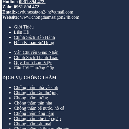
Hotline:
0961 894 472
Zalo:
0961 894 472
Email:
xaydungsaigon24h@gmail.com
Website:
www.chongthamsaigon24h.com
Giới Thiệu
Liên Hệ
Chính Sách Bảo Hành
Điều Khoản Sử Dụng
Vận Chuyển Giao Nhận
Chính Sách Thanh Toán
Quy Trình Làm Việc
Câu Hỏi Thường Gặp
DỊCH VỤ CHỐNG THẤM
Chống thấm nhà vệ sinh
Chống thấm sân thượng
Chống thấm tường
Chống thấm trần nhà
Chống thấm bể nước, hồ cá
Chống thấm tầng hầm
Chống thấm khe tiếp giáp
Chống thấm sàn mái
Chống thấm cổ ống xuyên sàn