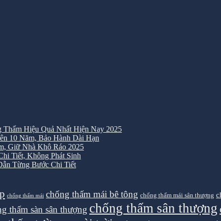
 Thấm Hiệu Quả Nhất Hiện Nay 2025
ên 10 Năm, Bảo Hành Dài Hạn
m, Giữ Nhà Khô Ráo 2025
i Tiết, Không Phát Sinh
ẫn Từng Bước Chi Tiết
ệp
chống thấm mái bê tông
c
chống thấm mái sân thượng
chống thấm mái
chống thấm sân thượng
g thấm sàn sân thượng