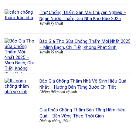
Thợ Chống Thấm Sàn Mái Chuyên Nghiệp –
Ngăn Nước Thấm, Giữ Nhà Khô Ráo 2025
Tư vấn kỹ thuật
Báo Giá Thợ Sửa Chống Thấm Mới Nhất 2025
– Minh Bạch, Chi Tiết, Không Phát Sinh
Tư vấn kỹ thuật
Báo Giá Chống Thấm Nhà Vệ Sinh Hiệu Quả
Nhất – Hướng Dẫn Từng Bước Chi Tiết
Chống thấm nhà vệ sinh
Giải Pháp Chống Thấm Sàn Tầng Hầm Hiệu
Quả – Bền Vững Theo Thời Gian
Dịch vụ chống thấm