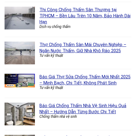
Thi Công Chống Thấm Sân Thượng tại
TPHCM – Bền Lâu Trên 10 Năm, Bảo Hành Dài
Hạn
Dịch vụ chống thấm
Thợ Chống Thấm Sàn Mái Chuyên Nghiệp –
Ngăn Nước Thấm, Giữ Nhà Khô Ráo 2025
Tư vấn kỹ thuật
Báo Giá Thợ Sửa Chống Thấm Mới Nhất 2025
– Minh Bạch, Chi Tiết, Không Phát Sinh
Tư vấn kỹ thuật
Báo Giá Chống Thấm Nhà Vệ Sinh Hiệu Quả
Nhất – Hướng Dẫn Từng Bước Chi Tiết
Chống thấm nhà vệ sinh