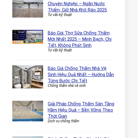
Chuyên Nghiệp – Ngăn Nước
Thấm, Giữ Nhà Khô Ráo 2025
Tư vấn kỹ thuật
Báo Giá Thợ Sửa Chống Thấm
Mới Nhất 2025 – Minh Bạch, Chi
Tiết, Không Phát Sinh
Tư vấn kỹ thuật
Báo Giá Chống Thấm Nhà Vệ
Sinh Hiệu Quả Nhất – Hướng Dẫn
Từng Bước Chi Tiết
Chống thấm nhà vệ sinh
Giải Pháp Chống Thấm Sàn Tầng
Hầm Hiệu Quả – Bền Vững Theo
Thời Gian
Dịch vụ chống thấm