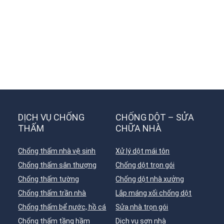
DỊCH VỤ CHỐNG
CHỐNG DỘT – SỬA
THẤM
CHỮA NHÀ
Chống thấm nhà vệ sinh
Xử lý dột mái tôn
Chống thấm sân thượng
Chống dột trọn gói
Chống thấm tường
Chống dột nhà xưởng
Chống thấm trần nhà
Lắp máng xối chống dột
Chống thấm bể nước, hồ cá
Sửa nhà trọn gói
Chống thấm tầng hầm
Dịch vụ sơn nhà