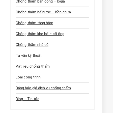
Chống thấm ban công – logia
Chống thấm bể nước – bồn chứa
Chống thấm tầng hầm
Chống thấm khe hở – cổ ống
Chống thấm nhà cũ
Tư vấn kỹ thuật
Vật liệu chống thấm
Loại công trình
Bảng báo giá dịch vụ chống thấm
Blog – Tin tức