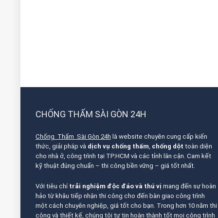
CHỐNG THẤM SÀI GÒN 24H
Chống Thấm Sài Gòn 24h
là website chuyên cung cấp kiến
thức, giải pháp và
dịch vụ chống thấm
,
chống dột
toàn diện
cho nhà ở, công trình tại TP.HCM và các tỉnh lân cận. Cam kết
kỹ thuật đúng chuẩn – thi công bền vững – giá tốt nhất.
Với tiêu chí
trải nghiệm độc đáo và thú vị
mang đến sự hoàn
hảo từ khâu tiếp nhận thi công cho đến bàn giao công trình
một cách chuyên nghiệp, giá tốt cho bạn. Trong hơn 10 năm thi
công và thiết kế, chúng tôi tự tin hoàn thành tốt mọi công trình