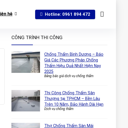
iên hệ
Hotline: 0961 894 472
CÔNG TRÌNH THI CÔNG
Chống Thấm Bình Dương – Báo
Giá Các Phương Pháp Chống
Thấm Hiệu Quả Nhất Hiện Nay
2025
Bảng báo giá dịch vụ chống thấm
Thi Công Chống Thấm Sân
Thượng tại TPHCM – Bền Lâu
Trên 10 Năm, Bảo Hành Dài Hạn
Dịch vụ chống thấm
Thợ Chống Thấm Sàn Mái