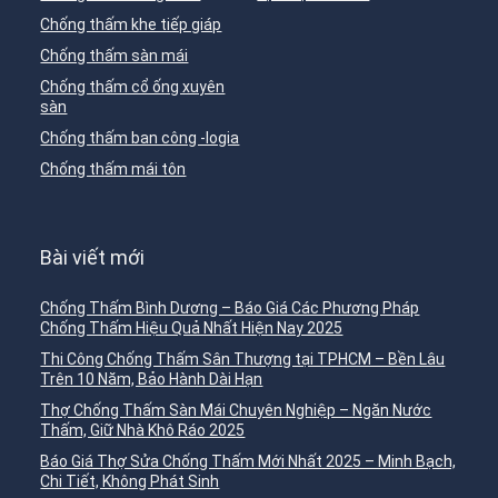
Chống thấm khe tiếp giáp
Chống thấm sàn mái
Chống thấm cổ ống xuyên
sàn
Chống thấm ban công -logia
Chống thấm mái tôn
Bài viết mới
Chống Thấm Bình Dương – Báo Giá Các Phương Pháp
Chống Thấm Hiệu Quả Nhất Hiện Nay 2025
Thi Công Chống Thấm Sân Thượng tại TPHCM – Bền Lâu
Trên 10 Năm, Bảo Hành Dài Hạn
Thợ Chống Thấm Sàn Mái Chuyên Nghiệp – Ngăn Nước
Thấm, Giữ Nhà Khô Ráo 2025
Báo Giá Thợ Sửa Chống Thấm Mới Nhất 2025 – Minh Bạch,
Chi Tiết, Không Phát Sinh