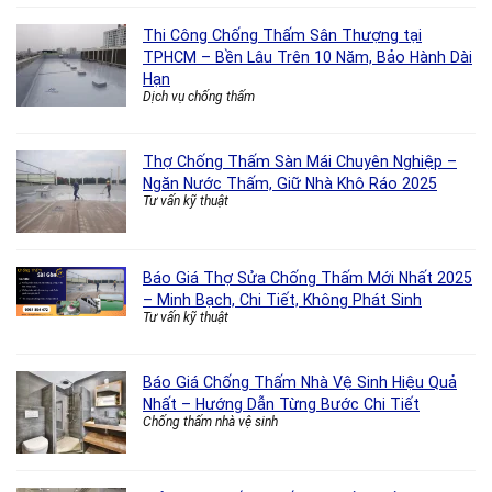
Thi Công Chống Thấm Sân Thượng tại
TPHCM – Bền Lâu Trên 10 Năm, Bảo Hành Dài
Hạn
Dịch vụ chống thấm
Thợ Chống Thấm Sàn Mái Chuyên Nghiệp –
Ngăn Nước Thấm, Giữ Nhà Khô Ráo 2025
Tư vấn kỹ thuật
Báo Giá Thợ Sửa Chống Thấm Mới Nhất 2025
– Minh Bạch, Chi Tiết, Không Phát Sinh
Tư vấn kỹ thuật
Báo Giá Chống Thấm Nhà Vệ Sinh Hiệu Quả
Nhất – Hướng Dẫn Từng Bước Chi Tiết
Chống thấm nhà vệ sinh