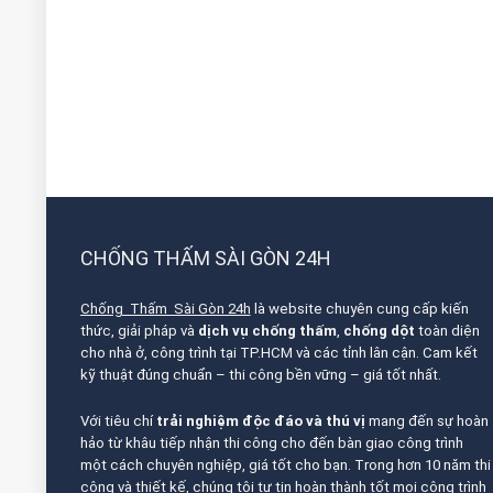
CHỐNG THẤM SÀI GÒN 24H
Chống Thấm Sài Gòn 24h
là website chuyên cung cấp kiến
thức, giải pháp và
dịch vụ chống thấm
,
chống dột
toàn diện
cho nhà ở, công trình tại TP.HCM và các tỉnh lân cận. Cam kết
kỹ thuật đúng chuẩn – thi công bền vững – giá tốt nhất.
Với tiêu chí
trải nghiệm độc đáo và thú vị
mang đến sự hoàn
hảo từ khâu tiếp nhận thi công cho đến bàn giao công trình
một cách chuyên nghiệp, giá tốt cho bạn. Trong hơn 10 năm thi
công và thiết kế, chúng tôi tự tin hoàn thành tốt mọi công trình