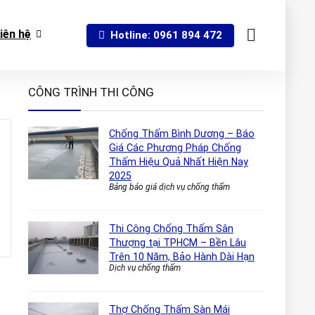
iên hệ
Hotline: 0961 894 472
CÔNG TRÌNH THI CÔNG
Chống Thấm Bình Dương – Báo
Giá Các Phương Pháp Chống
Thấm Hiệu Quả Nhất Hiện Nay
2025
Bảng báo giá dịch vụ chống thấm
Thi Công Chống Thấm Sân
Thượng tại TPHCM – Bền Lâu
Trên 10 Năm, Bảo Hành Dài Hạn
Dịch vụ chống thấm
Thợ Chống Thấm Sàn Mái