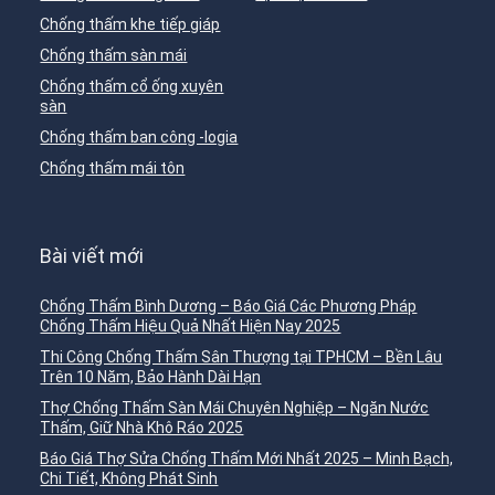
Chống thấm khe tiếp giáp
Chống thấm sàn mái
Chống thấm cổ ống xuyên
sàn
Chống thấm ban công -logia
Chống thấm mái tôn
Bài viết mới
Chống Thấm Bình Dương – Báo Giá Các Phương Pháp
Chống Thấm Hiệu Quả Nhất Hiện Nay 2025
Thi Công Chống Thấm Sân Thượng tại TPHCM – Bền Lâu
Trên 10 Năm, Bảo Hành Dài Hạn
Thợ Chống Thấm Sàn Mái Chuyên Nghiệp – Ngăn Nước
Thấm, Giữ Nhà Khô Ráo 2025
Báo Giá Thợ Sửa Chống Thấm Mới Nhất 2025 – Minh Bạch,
Chi Tiết, Không Phát Sinh