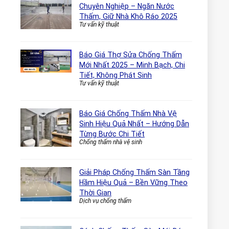
Chuyên Nghiệp – Ngăn Nước
Thấm, Giữ Nhà Khô Ráo 2025
Tư vấn kỹ thuật
Báo Giá Thợ Sửa Chống Thấm
Mới Nhất 2025 – Minh Bạch, Chi
Tiết, Không Phát Sinh
Tư vấn kỹ thuật
Báo Giá Chống Thấm Nhà Vệ
Sinh Hiệu Quả Nhất – Hướng Dẫn
Từng Bước Chi Tiết
Chống thấm nhà vệ sinh
Giải Pháp Chống Thấm Sàn Tầng
Hầm Hiệu Quả – Bền Vững Theo
Thời Gian
Dịch vụ chống thấm