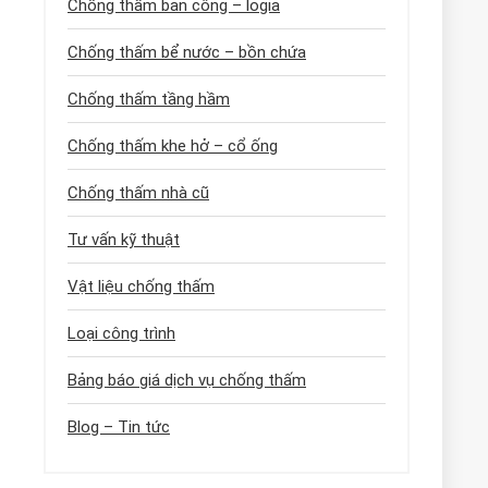
Chống thấm ban công – logia
Chống thấm bể nước – bồn chứa
Chống thấm tầng hầm
Chống thấm khe hở – cổ ống
Chống thấm nhà cũ
Tư vấn kỹ thuật
Vật liệu chống thấm
Loại công trình
Bảng báo giá dịch vụ chống thấm
Blog – Tin tức