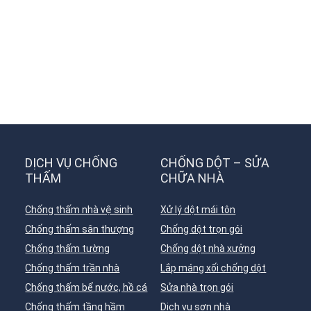
DỊCH VỤ CHỐNG
CHỐNG DỘT – SỬA
THẤM
CHỮA NHÀ
Chống thấm nhà vệ sinh
Xử lý dột mái tôn
Chống thấm sân thượng
Chống dột trọn gói
Chống thấm tường
Chống dột nhà xưởng
Chống thấm trần nhà
Lắp máng xối chống dột
Chống thấm bể nước, hồ cá
Sửa nhà trọn gói
Chống thấm tầng hầm
Dịch vụ sơn nhà