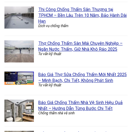
Thi Công Chống Thấm Sân Thượng tại
TPHCM – Bền Lâu Trên 10 Năm, Bảo Hành Dài
Hạn
Dịch vụ chống thấm
Thợ Chống Thấm Sàn Mái Chuyên Nghiệp –
Ngăn Nước Thấm, Giữ Nhà Khô Ráo 2025
Tư vấn kỹ thuật
Báo Giá Thợ Sửa Chống Thấm Mới Nhất 2025
– Minh Bạch, Chi Tiết, Không Phát Sinh
Tư vấn kỹ thuật
Báo Giá Chống Thấm Nhà Vệ Sinh Hiệu Quả
Nhất – Hướng Dẫn Từng Bước Chi Tiết
Chống thấm nhà vệ sinh