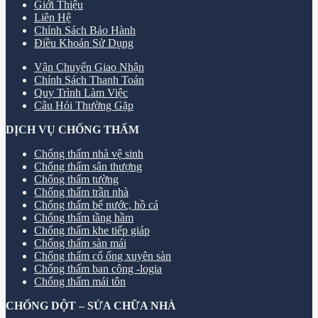
Giới Thiệu
Liên Hệ
Chính Sách Bảo Hành
Điều Khoản Sử Dụng
Vận Chuyển Giao Nhận
Chính Sách Thanh Toán
Quy Trình Làm Việc
Câu Hỏi Thường Gặp
DỊCH VỤ CHỐNG THẤM
Chống thấm nhà vệ sinh
Chống thấm sân thượng
Chống thấm tường
Chống thấm trần nhà
Chống thấm bể nước, hồ cá
Chống thấm tầng hầm
Chống thấm khe tiếp giáp
Chống thấm sàn mái
Chống thấm cổ ống xuyên sàn
Chống thấm ban công -logia
Chống thấm mái tôn
CHỐNG DỘT – SỬA CHỮA NHÀ