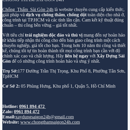
Chống Thấm Sài Gòn 24h
là website chuyên cung cấp kiến thức,
giải pháp và
dịch vụ chống thấm
,
chống dột
toàn diện cho nhà ở,
công trình tại TP.HCM và các tỉnh lân cận. Cam kết kỹ thuật đúng
chuẩn – thi công bền vững – giá tốt nhất.
Với tiêu chí
trải nghiệm độc đáo và thú vị
mang đến sự hoàn hảo
từ khâu tiếp nhận thi công cho đến bàn giao công trình một cách
chuyên nghiệp, giá tốt cho bạn. Trong hơn 10 năm thi công và thiết
kế, chúng tôi tự tin hoàn thành tốt mọi công trình bạn cần với độ
chính xác cao và chất lượng. Hãy
liên hệ ngay
với
Xây Dựng Sài
Gòn
để có những công trình hoàn hảo và ưng ý nhất.
Trụ Sở:
177 Đường Trần Thị Trọng, Khu Phố 8, Phường Tân Sơn,
TpHCM
Cơ Sở 2:
05 Phùng Hưng, Khu phố 1, Quận 5, Hồ Chí Minh
Hotline:
0961 894 472
Zalo:
0961 894 472
Email:
xaydungsaigon24h@gmail.com
Website:
www.chongthamsaigon24h.com