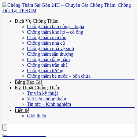
Dịch Vụ Chống Thấm
Chống thấm ban công – logia
Chống thấm khe hở – cổ ống
Chống thấm mái tôn
Chống thấm nhà cũ
Chống thấm nhà vệ sinh
Chống thấm sân thượng
Chống thấm tầng hầm
Chống thấm trần nhà
Chống thấm tường
Chống thấm bể nước – bồn chứa
Bảng Báo Giá
Kỹ Thuật Chống Thấm
Tư vấn kỹ thuật
Vật liệu chống thấm
Tin tức – Kinh nghiệm
Liên hệ
Giới thiệu