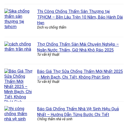
Thi Công Chống Thấm Sân Thượng tại
TPHCM – Bền Lâu Trên 10 Năm, Bảo Hành Dài
Hạn
Dịch vụ chống thấm
Thợ Chống Thấm Sàn Mái Chuyên Nghiệp –
Ngăn Nước Thấm, Giữ Nhà Khô Ráo 2025
Tư vấn kỹ thuật
Báo Giá Thợ Sửa Chống Thấm Mới Nhất 2025
– Minh Bạch, Chi Tiết, Không Phát Sinh
Tư vấn kỹ thuật
Báo Giá Chống Thấm Nhà Vệ Sinh Hiệu Quả
Nhất – Hướng Dẫn Từng Bước Chi Tiết
Chống thấm nhà vệ sinh